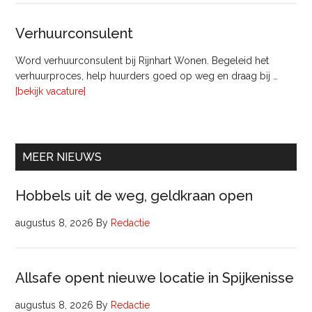
Beheer
&
Verhuurconsulent
Onderhoud
bij
Word verhuurconsulent bij Rijnhart Wonen. Begeleid het
Pyloon
verhuurproces, help huurders goed op weg en draag bij …
Vastgoedmanagement
overVerhuurconsulent
[bekijk vacature]
MEER NIEUWS
Hobbels uit de weg, geldkraan open
augustus 8, 2026
By
Redactie
Allsafe opent nieuwe locatie in Spijkenisse
augustus 8, 2026
By
Redactie