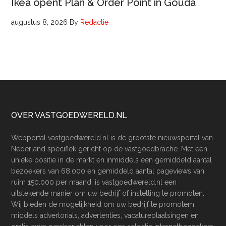
Ikea opent Plan & Order Point in Gouda
augustus 8, 2026
By
Redactie
Footer
OVER VASTGOEDWERELD.NL
Webportal vastgoedwereld.nl is de grootste nieuwsportal van
Nederland specifiek gericht op de vastgoedbrache. Met een
unieke positie in de markt en inmiddels een gemiddeld aantal
bezoekers van 68.000 en gemiddeld aantal pageviews van
ruim 150.000 per maand, is vastgoedwereld.nl een
uitstekende manier om uw bedrijf of instelling te promoten.
Wij bieden de mogelijkheid om uw bedrijf te promotem
middels advertorials, advertenties, vacatureplaatsingen en