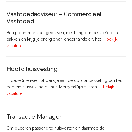
Gebiedsontwikkeling
(8
Vastgoedadviseur – Commercieel
uur)
Vastgoed
Ben jij commercieel gedreven, niet bang om de telefoon te
pakken en krijg je energie van onderhandelen, het …
[bekijk
overVastgoedadviseur
vacature]
–
Commercieel
Vastgoed
Hoofd huisvesting
In deze (nieuwe) rol werk je aan de doorontwikkeling van het
domein huisvesting binnen MorgenWijzer. Bron: …
[bekijk
overHoofd
vacature]
huisvesting
Transactie Manager
Om ouderen passend te huisvesten en daarmee de