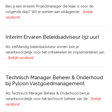
uur)
Ben jij een ervaren Projectmanager die klaar is voor de
volgende stap? Wil je werken aan uitdagende …
[bekijk
overProjectmanager
vacature]
Bouw
Interim Ervaren Beleidsadviseur (32 uur)
Als zelfstandig beleidsadviseur wonen ben je
verantwoordelijk voor het ontwikkelen en implementeren van
overInterim
…
[bekijk vacature]
Ervaren
Beleidsadviseur
(32
Technisch Manager Beheer & Onderhoud
uur)
bij Pyloon Vastgoedmanagement
Als Technisch Manager Beheer & Onderhoud ben je
verantwoordelijk voor het technisch beheer van de …
[bekijk
overTechnisch
vacature]
Manager