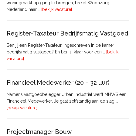
woningmarkt op gang te brengen, breidt Woonzorg
overTransactie
Nederland haar …
[bekijk vacature]
Manager
Register-Taxateur Bedrijfsmatig Vastgoed
Ben jij een Register-Taxateur, ingeschreven in de kamer
bedrijfsmatig vastgoed? En ben jij klaar voor een …
[bekijk
overRegister-
vacature]
Taxateur
Bedrijfsmatig
Vastgoed
Financieel Medewerker (20 – 32 uur)
Namens vastgoedbelegger Urban Industrial werft MHWS een
Financieel Medewerker. Je gaat zelfstandig aan de slag …
overFinancieel
[bekijk vacature]
Medewerker
(20
–
Projectmanager Bouw
32