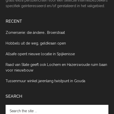
gratis extra persberichten voor een selectie internetbezoekers
specifiek geïnteresseerd en/of gerelateerd in het vakgebied.
RECENT
Zomerserie: die ándere… Broerstraat
Hobbels uit de weg, geldkraan open
Allsafe opent nieuwe locatie in Spijkenisse
Raad van State geeft ook Lochem en Hazerswoude ruim baan
voor nieuwbouw
Tussenmuur winkel jarenlang twistpunt in Gouda
SEARCH
Search
the