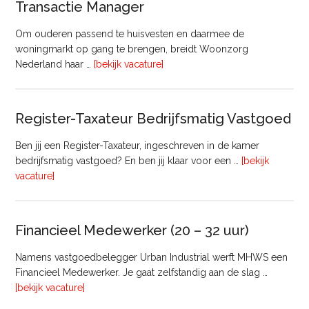
Transactie Manager
Om ouderen passend te huisvesten en daarmee de
woningmarkt op gang te brengen, breidt Woonzorg
overTransactie
Nederland haar …
[bekijk vacature]
Manager
Register-Taxateur Bedrijfsmatig Vastgoed
Ben jij een Register-Taxateur, ingeschreven in de kamer
bedrijfsmatig vastgoed? En ben jij klaar voor een …
[bekijk
overRegister-
vacature]
Taxateur
Bedrijfsmatig
Vastgoed
Financieel Medewerker (20 – 32 uur)
Namens vastgoedbelegger Urban Industrial werft MHWS een
Financieel Medewerker. Je gaat zelfstandig aan de slag …
overFinancieel
[bekijk vacature]
Medewerker