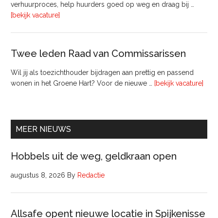
Pyloon
verhuurproces, help huurders goed op weg en draag bij …
Vastgoedmanagement
overVerhuurconsulent
[bekijk vacature]
Twee leden Raad van Commissarissen
Wil jij als toezichthouder bijdragen aan prettig en passend
ove
wonen in het Groene Hart? Voor de nieuwe …
[bekijk vacature]
lede
Raa
van
Comm
MEER NIEUWS
Hobbels uit de weg, geldkraan open
augustus 8, 2026
By
Redactie
Allsafe opent nieuwe locatie in Spijkenisse