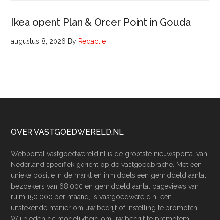
Ikea opent Plan & Order Point in Gouda
augustus 8, 2026
By
Redactie
Footer
OVER VASTGOEDWERELD.NL
Webportal vastgoedwereld.nl is de grootste nieuwsportal van
Nederland specifiek gericht op de vastgoedbrache. Met een
unieke positie in de markt en inmiddels een gemiddeld aantal
bezoekers van 68.000 en gemiddeld aantal pageviews van
ruim 150.000 per maand, is vastgoedwereld.nl een
uitstekende manier om uw bedrijf of instelling te promoten.
Wij bieden de mogelijkheid om uw bedrijf te promotem