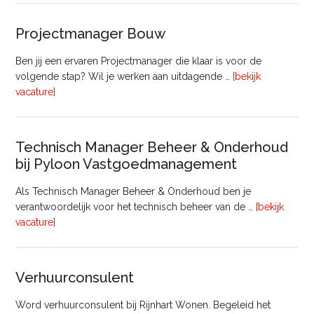
(20
–
Projectmanager Bouw
32
uur)
Ben jij een ervaren Projectmanager die klaar is voor de
volgende stap? Wil je werken aan uitdagende …
[bekijk
overProjectmanager
vacature]
Bouw
Technisch Manager Beheer & Onderhoud
bij Pyloon Vastgoedmanagement
Als Technisch Manager Beheer & Onderhoud ben je
verantwoordelijk voor het technisch beheer van de …
[bekijk
overTechnisch
vacature]
Manager
Beheer
&
Verhuurconsulent
Onderhoud
bij
Word verhuurconsulent bij Rijnhart Wonen. Begeleid het