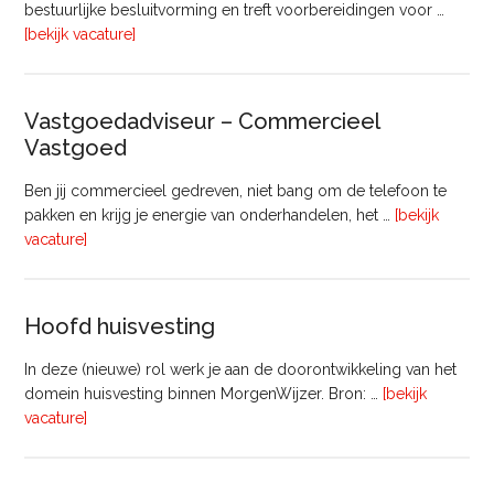
bestuurlijke besluitvorming en treft voorbereidingen voor …
overInterim
[bekijk vacature]
Projectleider
Gebiedsontwikkeling
(8
Vastgoedadviseur – Commercieel
uur)
Vastgoed
Ben jij commercieel gedreven, niet bang om de telefoon te
pakken en krijg je energie van onderhandelen, het …
[bekijk
overVastgoedadviseur
vacature]
–
Commercieel
Vastgoed
Hoofd huisvesting
In deze (nieuwe) rol werk je aan de doorontwikkeling van het
domein huisvesting binnen MorgenWijzer. Bron: …
[bekijk
overHoofd
vacature]
huisvesting