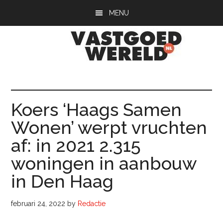
Door
Spring
Spring
MENU
naar
naar
naar
de
de
de
hoofd
eerste
voettekst
inhoud
sidebar
Vastgoedwerel
vastgoedwereld.nl
Koers ‘Haags Samen
Wonen’ werpt vruchten
af: in 2021 2.315
woningen in aanbouw
in Den Haag
februari 24, 2022
by
Redactie