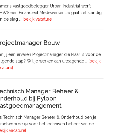
mens vastgoedbelegger Urban Industrial werft
WS een Financieel Medewerker. Je gaat zelfstandig
overFinancieel
n de slag …
[bekijk vacature]
Medewerker
(20
–
rojectmanager Bouw
32
uur)
n jij een ervaren Projectmanager die klaar is voor de
lgende stap? Wil je werken aan uitdagende …
[bekijk
overProjectmanager
cature]
Bouw
echnisch Manager Beheer &
nderhoud bij Pyloon
astgoedmanagement
ls Technisch Manager Beheer & Onderhoud ben je
rantwoordelijk voor het technisch beheer van de …
overTechnisch
ekijk vacature]