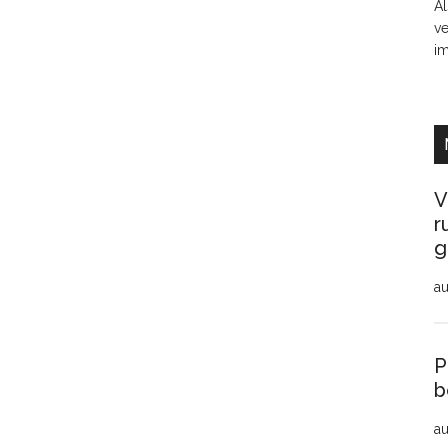
Al
ve
i
V
r
g
au
P
b
au