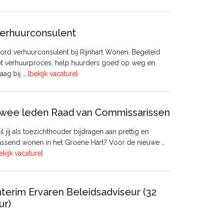
Manager
Beheer
&
erhuurconsulent
Onderhoud
bij
rd verhuurconsulent bij Rijnhart Wonen. Begeleid
Pyloon
et verhuurproces, help huurders goed op weg en
Vastgoedmanagement
overVerhuurconsulent
aag bij …
[bekijk vacature]
wee leden Raad van Commissarissen
l jij als toezichthouder bijdragen aan prettig en
ssend wonen in het Groene Hart? Voor de nieuwe …
overTwee
ekijk vacature]
leden
Raad
van
nterim Ervaren Beleidsadviseur (32
Commissarissen
ur)