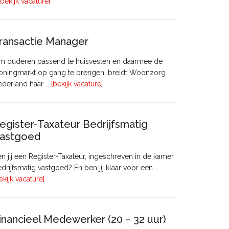
overHoofd
[bekijk vacature]
huisvesting
ransactie Manager
m ouderen passend te huisvesten en daarmee de
oningmarkt op gang te brengen, breidt Woonzorg
overTransactie
ederland haar …
[bekijk vacature]
Manager
egister-Taxateur Bedrijfsmatig
astgoed
n jij een Register-Taxateur, ingeschreven in de kamer
drijfsmatig vastgoed? En ben jij klaar voor een …
overRegister-
ekijk vacature]
Taxateur
Bedrijfsmatig
Vastgoed
inancieel Medewerker (20 – 32 uur)