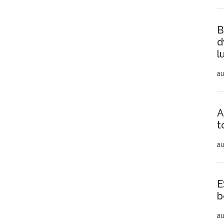
B
d
l
au
A
t
au
E
b
au