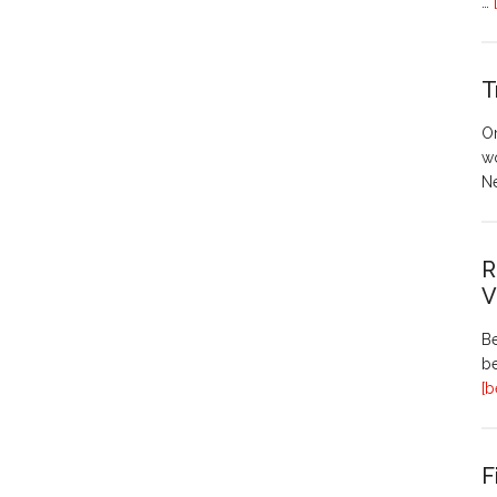
…
T
O
w
N
R
V
Be
be
[b
F