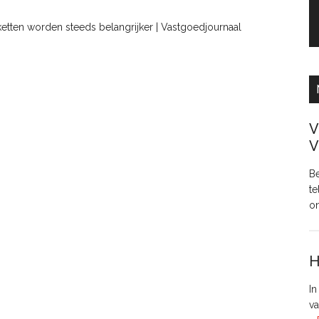
etten worden steeds belangrijker | Vastgoedjournaal
V
V
Be
te
o
H
In
va