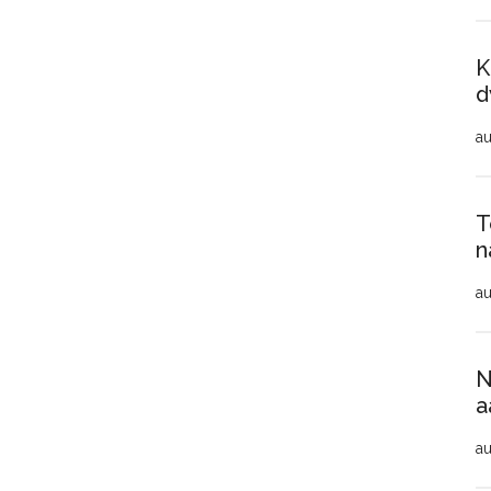
K
d
au
T
n
au
N
a
au