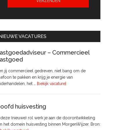
NIEUWE VACATURES
astgoedadviseur – Commercieel
astgoed
n jij commercieel gedreven, niet bang om de
lefoon te pakken en krijg je energie van
overVastgoedadviseur
nderhandelen, het …
[bekijk vacature]
–
Commercieel
Vastgoed
oofd huisvesting
 deze (nieuwe) rol werk je aan de doorontwikkeling
n het domein huisvesting binnen MorgenWijzer. Bron: