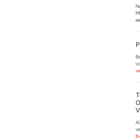
Na
MH
aa
P
Be
vo
va
T
O
V
A
ve
[b