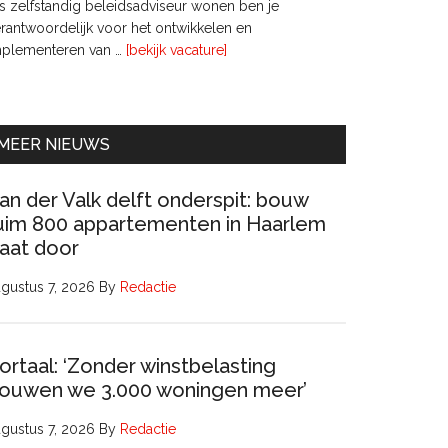
s zelfstandig beleidsadviseur wonen ben je
rantwoordelijk voor het ontwikkelen en
overInterim
mplementeren van …
[bekijk vacature]
Ervaren
Beleidsadviseur
(32
uur)
MEER NIEUWS
an der Valk delft onderspit: bouw
uim 800 appartementen in Haarlem
aat door
gustus 7, 2026
By
Redactie
ortaal: ‘Zonder winstbelasting
ouwen we 3.000 woningen meer’
gustus 7, 2026
By
Redactie