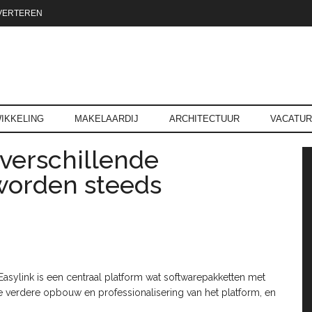
VERTEREN
reld.nl
IKKELING
MAKELAARDIJ
ARCHITECTUUR
VACATU
verschillende
P
worden steeds
Easylink is een centraal platform wat softwarepakketten met
de verdere opbouw en professionalisering van het platform, en