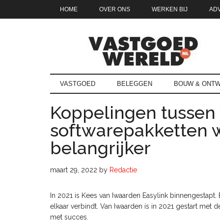
Door
Skip
Spring
Spring
HOME
OVER ONS
WERKEN BIJ
AD
naar
to
naar
naar
de
secondary
de
de
hoofd
menu
eerste
voettekst
inhoud
sidebar
Vastgoedwe
vastgoedwereld.nl
VASTGOED
BELEGGEN
BOUW & ONTW
Koppelingen tussen 
softwarepakketten 
belangrijker
maart 29, 2022
by
Redactie
In 2021 is Kees van Iwaarden Easylink binnengestapt. 
elkaar verbindt. Van Iwaarden is in 2021 gestart met 
met succes.