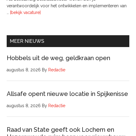
verantwoordelijk voor het ontwikkelen en implementeren van
overInterim
…
[bekijk vacature]
Ervaren
Beleidsadviseur
(32
uur)
MEER NIEUWS
Hobbels uit de weg, geldkraan open
augustus 8, 2026
By
Redactie
Allsafe opent nieuwe locatie in Spijkenisse
augustus 8, 2026
By
Redactie
Raad van State geeft ook Lochem en