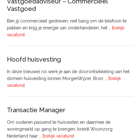
Vastgoedadviseur – Commercieel
uur)
Vastgoed
Ben jij commercieel gedreven, niet bang om de telefoon te
pakken en krijg je energie van onderhandelen, het …
[bekijk
overVastgoedadviseur
vacature]
–
Commercieel
Vastgoed
Hoofd huisvesting
In deze (nieuwe) rol werk je aan de doorontwikkeling van het
domein huisvesting binnen MorgenWijzer. Bron: …
[bekijk
overHoofd
vacature]
huisvesting
Transactie Manager
Om ouderen passend te huisvesten en daarmee de
woningmarkt op gang te brengen, breidt Woonzorg
overTransactie
Nederland haar …
[bekijk vacature]