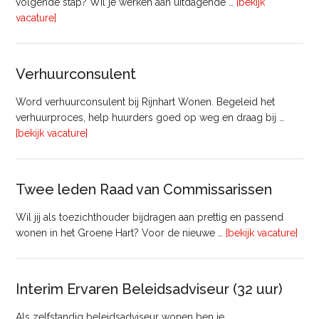
volgende stap? Wil je werken aan uitdagende …
[bekijk
overProjectmanager
vacature]
Bouw
Verhuurconsulent
Word verhuurconsulent bij Rijnhart Wonen. Begeleid het
verhuurproces, help huurders goed op weg en draag bij …
overVerhuurconsulent
[bekijk vacature]
Twee leden Raad van Commissarissen
Wil jij als toezichthouder bijdragen aan prettig en passend
ove
wonen in het Groene Hart? Voor de nieuwe …
[bekijk vacature]
lede
Raa
van
Interim Ervaren Beleidsadviseur (32 uur)
Comm
Als zelfstandig beleidsadviseur wonen ben je