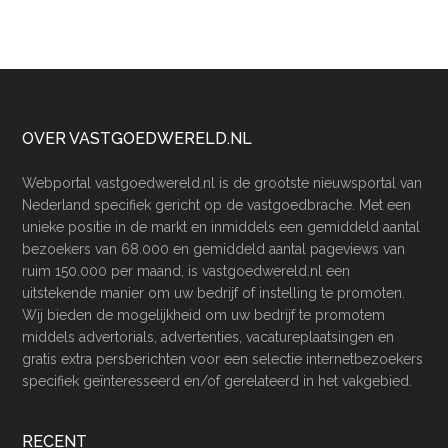
Footer
OVER VASTGOEDWERELD.NL
Webportal vastgoedwereld.nl is de grootste nieuwsportal van
Nederland specifiek gericht op de vastgoedbrache. Met een
unieke positie in de markt en inmiddels een gemiddeld aantal
bezoekers van 68.000 en gemiddeld aantal pageviews van
ruim 150.000 per maand, is vastgoedwereld.nl een
uitstekende manier om uw bedrijf of instelling te promoten.
Wij bieden de mogelijkheid om uw bedrijf te promotem
middels advertorials, advertenties, vacatureplaatsingen en
gratis extra persberichten voor een selectie internetbezoekers
specifiek geïnteresseerd en/of gerelateerd in het vakgebied.
RECENT