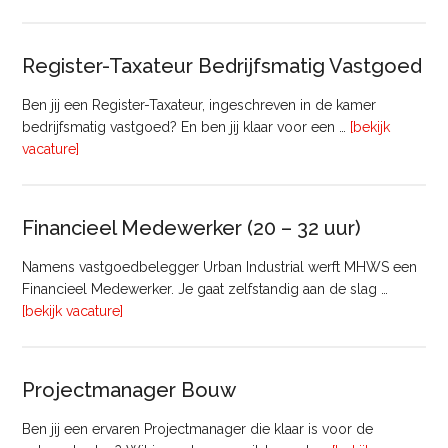
Manager
Register-Taxateur Bedrijfsmatig Vastgoed
Ben jij een Register-Taxateur, ingeschreven in de kamer
bedrijfsmatig vastgoed? En ben jij klaar voor een …
[bekijk
overRegister-
vacature]
Taxateur
Bedrijfsmatig
Vastgoed
Financieel Medewerker (20 – 32 uur)
Namens vastgoedbelegger Urban Industrial werft MHWS een
Financieel Medewerker. Je gaat zelfstandig aan de slag …
overFinancieel
[bekijk vacature]
Medewerker
(20
–
Projectmanager Bouw
32
uur)
Ben jij een ervaren Projectmanager die klaar is voor de