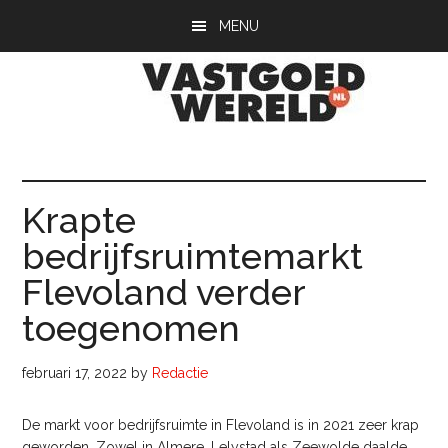
Door
Spring
Spring
MENU
naar
naar
naar
de
de
de
hoofd
eerste
voettekst
inhoud
sidebar
Vastgoedwerel
vastgoedwereld.nl
Krapte
bedrijfsruimtemarkt
Flevoland verder
toegenomen
februari 17, 2022
by
Redactie
De markt voor bedrijfsruimte in Flevoland is in 2021 zeer krap
geworden. Zowel in Almere, Lelystad als Zeewolde daalde