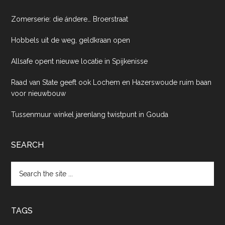
Zomerserie: die ándere… Broerstraat
Hobbels uit de weg, geldkraan open
Allsafe opent nieuwe locatie in Spijkenisse
Raad van State geeft ook Lochem en Hazerswoude ruim baan
voor nieuwbouw
Tussenmuur winkel jarenlang twistpunt in Gouda
SEARCH
Search
the
site
...
TAGS