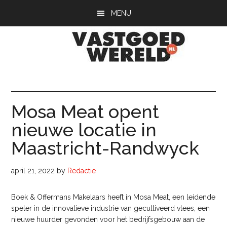
Door
Spring
Spring
MENU
naar
naar
naar
de
de
de
hoofd
eerste
voettekst
inhoud
sidebar
Vastgoedwerel
vastgoedwereld.nl
Mosa Meat opent
nieuwe locatie in
Maastricht-Randwyck
april 21, 2022
by
Redactie
Boek & Offermans Makelaars heeft in Mosa Meat, een leidende
speler in de innovatieve industrie van gecultiveerd vlees, een
nieuwe huurder gevonden voor het bedrijfsgebouw aan de