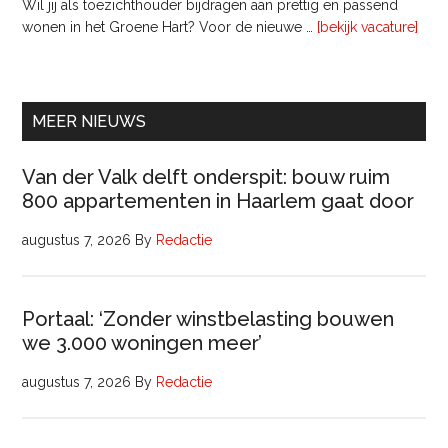
Wil jij als toezichthouder bijdragen aan prettig en passend
ove
wonen in het Groene Hart? Voor de nieuwe …
[bekijk vacature]
lede
Raa
van
Comm
MEER NIEUWS
Van der Valk delft onderspit: bouw ruim
800 appartementen in Haarlem gaat door
augustus 7, 2026
By
Redactie
Portaal: ‘Zonder winstbelasting bouwen
we 3.000 woningen meer’
augustus 7, 2026
By
Redactie