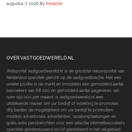
augustus 7, 2026
By
Redactie
Footer
OVER VASTGOEDWERELD.NL
Webportal vastgoedwereld.nl is de grootste nieuwsportal van
Nederland specifiek gericht op de vastgoedbrache. Met een
unieke positie in de markt en inmiddels een gemiddeld aantal
bezoekers van 68.000 en gemiddeld aantal pageviews van
ruim 150.000 per maand, is vastgoedwereld.nl een
uitstekende manier om uw bedrijf of instelling te promoten.
Wij bieden de mogelijkheid om uw bedrijf te promotem
middels advertorials, advertenties, vacatureplaatsingen en
gratis extra persberichten voor een selectie internetbezoekers
specifiek geïnteresseerd en/of gerelateerd in het vakgebied.