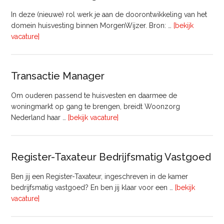
In deze (nieuwe) rol werk je aan de doorontwikkeling van het
domein huisvesting binnen MorgenWijzer. Bron: …
[bekijk
overHoofd
vacature]
huisvesting
Transactie Manager
Om ouderen passend te huisvesten en daarmee de
woningmarkt op gang te brengen, breidt Woonzorg
overTransactie
Nederland haar …
[bekijk vacature]
Manager
Register-Taxateur Bedrijfsmatig Vastgoed
Ben jij een Register-Taxateur, ingeschreven in de kamer
bedrijfsmatig vastgoed? En ben jij klaar voor een …
[bekijk
overRegister-
vacature]
Taxateur
Bedrijfsmatig