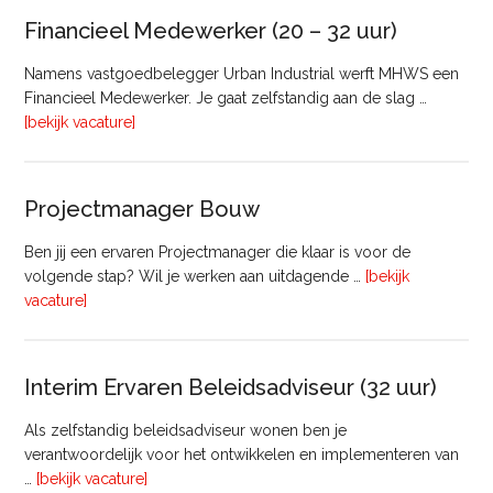
Vastgoed
Financieel Medewerker (20 – 32 uur)
Namens vastgoedbelegger Urban Industrial werft MHWS een
Financieel Medewerker. Je gaat zelfstandig aan de slag …
overFinancieel
[bekijk vacature]
Medewerker
(20
–
Projectmanager Bouw
32
uur)
Ben jij een ervaren Projectmanager die klaar is voor de
volgende stap? Wil je werken aan uitdagende …
[bekijk
overProjectmanager
vacature]
Bouw
Interim Ervaren Beleidsadviseur (32 uur)
Als zelfstandig beleidsadviseur wonen ben je
verantwoordelijk voor het ontwikkelen en implementeren van
overInterim
…
[bekijk vacature]