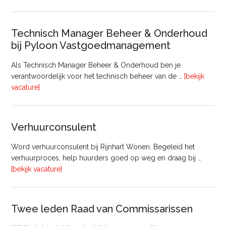
Ervaren
Beleidsadviseur
(32
Technisch Manager Beheer & Onderhoud
uur)
bij Pyloon Vastgoedmanagement
Als Technisch Manager Beheer & Onderhoud ben je
verantwoordelijk voor het technisch beheer van de …
[bekijk
overTechnisch
vacature]
Manager
Beheer
&
Verhuurconsulent
Onderhoud
bij
Word verhuurconsulent bij Rijnhart Wonen. Begeleid het
Pyloon
verhuurproces, help huurders goed op weg en draag bij …
Vastgoedmanagement
overVerhuurconsulent
[bekijk vacature]
Twee leden Raad van Commissarissen