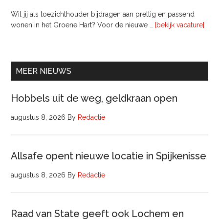
Wil jij als toezichthouder bijdragen aan prettig en passend
ove
wonen in het Groene Hart? Voor de nieuwe …
[bekijk vacature]
lede
Raa
van
Comm
MEER NIEUWS
Hobbels uit de weg, geldkraan open
augustus 8, 2026
By
Redactie
Allsafe opent nieuwe locatie in Spijkenisse
augustus 8, 2026
By
Redactie
Raad van State geeft ook Lochem en