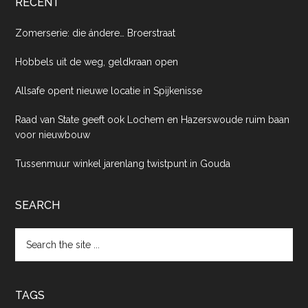
RECENT
Zomerserie: die ándere… Broerstraat
Hobbels uit de weg, geldkraan open
Allsafe opent nieuwe locatie in Spijkenisse
Raad van State geeft ook Lochem en Hazerswoude ruim baan
voor nieuwbouw
Tussenmuur winkel jarenlang twistpunt in Gouda
SEARCH
Search
the
site
...
TAGS