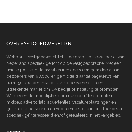
Footer
OVER VASTGOEDWERELD.NL
Webportal vastgoedwereld.nl is de grootste nieuwsportal van
Nederland specifiek gericht op de vastgoedbrache. Met een
unieke positie in de markt en inmiddels een gemiddeld aantal
bezoekers van 68.000 en gemiddeld aantal pageviews van
ruim 150.000 per maand, is vastgoedwereld.nl een
uitstekende manier om uw bedrijf of instelling te promoten.
Wij bieden de mogelijkheid om uw bedrijf te promotem
middels advertorials, advertenties, vacatureplaatsingen en
gratis extra persberichten voor een selectie internetbezoekers
specifiek geïnteresseerd en/of gerelateerd in het vakgebied.