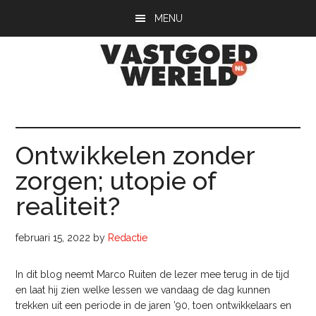
Door
Spring
Spring
MENU
naar
naar
naar
de
de
de
hoofd
eerste
voettekst
inhoud
sidebar
Vastgoedwerel
vastgoedwereld.nl
Ontwikkelen zonder
zorgen; utopie of
realiteit?
februari 15, 2022
by
Redactie
In dit blog neemt Marco Ruiten de lezer mee terug in de tijd
en laat hij zien welke lessen we vandaag de dag kunnen
trekken uit een periode in de jaren ’90, toen ontwikkelaars en