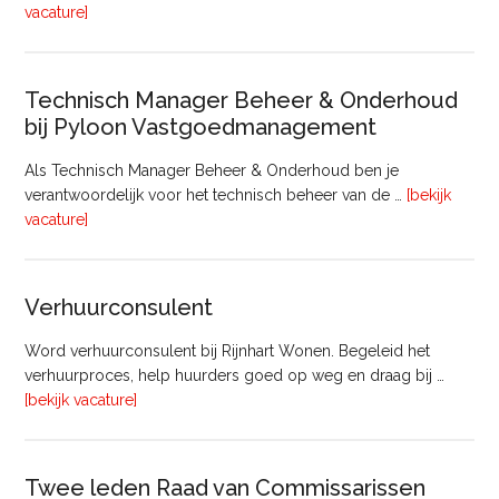
overProjectmanager
vacature]
Bouw
Technisch Manager Beheer & Onderhoud
bij Pyloon Vastgoedmanagement
Als Technisch Manager Beheer & Onderhoud ben je
verantwoordelijk voor het technisch beheer van de …
[bekijk
overTechnisch
vacature]
Manager
Beheer
&
Verhuurconsulent
Onderhoud
bij
Word verhuurconsulent bij Rijnhart Wonen. Begeleid het
Pyloon
verhuurproces, help huurders goed op weg en draag bij …
Vastgoedmanagement
overVerhuurconsulent
[bekijk vacature]
Twee leden Raad van Commissarissen