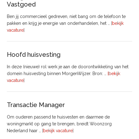
Vastgoed
Ben jij commercieel gedreven, niet bang om de telefoon te
pakken en krijg je energie van onderhandelen, het …
[bekijk
overVastgoedadviseur
vacature]
–
Commercieel
Vastgoed
Hoofd huisvesting
In deze (nieuwe) rol werk je aan de doorontwikkeling van het
domein huisvesting binnen MorgenWijzer. Bron: …
[bekijk
overHoofd
vacature]
huisvesting
Transactie Manager
Om ouderen passend te huisvesten en daarmee de
woningmarkt op gang te brengen, breidt Woonzorg
overTransactie
Nederland haar …
[bekijk vacature]
Manager