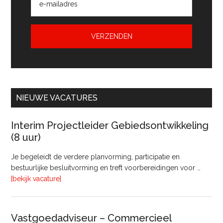
NIEUWE VACATURES
Interim Projectleider Gebiedsontwikkeling
(8 uur)
Je begeleidt de verdere planvorming, participatie en
bestuurlijke besluitvorming en treft voorbereidingen voor …
overInterim
[bekijk vacature]
Projectleider
Gebiedsontwikkeling
(8
Vastgoedadviseur – Commercieel
uur)