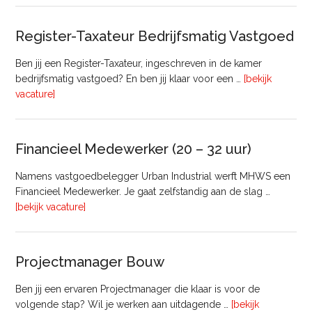
Register-Taxateur Bedrijfsmatig Vastgoed
Ben jij een Register-Taxateur, ingeschreven in de kamer
bedrijfsmatig vastgoed? En ben jij klaar voor een …
[bekijk
overRegister-
vacature]
Taxateur
Bedrijfsmatig
Vastgoed
Financieel Medewerker (20 – 32 uur)
Namens vastgoedbelegger Urban Industrial werft MHWS een
Financieel Medewerker. Je gaat zelfstandig aan de slag …
overFinancieel
[bekijk vacature]
Medewerker
(20
–
Projectmanager Bouw
32
uur)
Ben jij een ervaren Projectmanager die klaar is voor de
volgende stap? Wil je werken aan uitdagende …
[bekijk