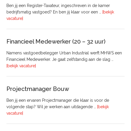
Ben jij een Register-Taxateur, ingeschreven in de kamer
bedrijfsmatig vastgoed? En ben jij klaar voor een …
[bekijk
overRegister-
vacature]
Taxateur
Bedrijfsmatig
Vastgoed
Financieel Medewerker (20 – 32 uur)
Namens vastgoedbelegger Urban Industrial werft MHWS een
Financieel Medewerker. Je gaat zelfstandig aan de slag …
overFinancieel
[bekijk vacature]
Medewerker
(20
–
Projectmanager Bouw
32
uur)
Ben jij een ervaren Projectmanager die klaar is voor de
volgende stap? Wil je werken aan uitdagende …
[bekijk
overProjectmanager
vacature]
Bouw