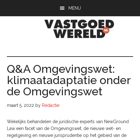
Door
Spring
Spring
MENU
naar
naar
naar
de
de
de
hoofd
eerste
voettekst
inhoud
sidebar
Vastgoedwerel
vastgoedwereld.nl
Q&A Omgevingswet:
klimaatadaptatie onder
de Omgevingswet
maart 5, 2022
by
Redactie
Wekelijks behandelen de juridische experts van NewGround
Law een facet van de Omgevingswet, de nieuwe wet- en
regelgeving en nieuwe jurisprudentie op het gebied van de