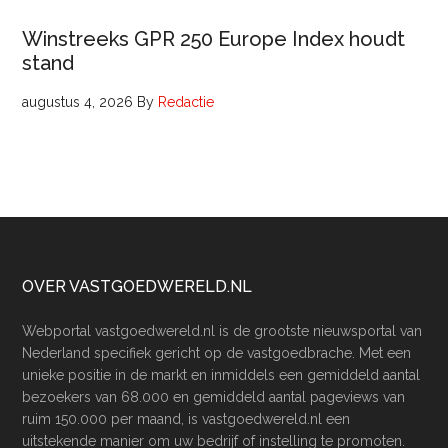
Winstreeks GPR 250 Europe Index houdt
stand
augustus 4, 2026
By
Redactie
Footer
OVER VASTGOEDWERELD.NL
Webportal vastgoedwereld.nl is de grootste nieuwsportal van
Nederland specifiek gericht op de vastgoedbrache. Met een
unieke positie in de markt en inmiddels een gemiddeld aantal
bezoekers van 68.000 en gemiddeld aantal pageviews van
ruim 150.000 per maand, is vastgoedwereld.nl een
uitstekende manier om uw bedrijf of instelling te promoten.