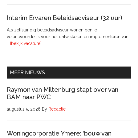
lede
Raa
van
Interim Ervaren Beleidsadviseur (32 uur)
Comm
Als zelfstandig beleidsadviseur wonen ben je
verantwoordelijk voor het ontwikkelen en implementeren van
overInterim
…
[bekijk vacature]
Ervaren
Beleidsadviseur
(32
uur)
MEER NIEUWS
Raymon van Miltenburg stapt over van
BAM naar PWC
augustus 5, 2026
By
Redactie
Woningcorporatie Ymere: ‘bouw van