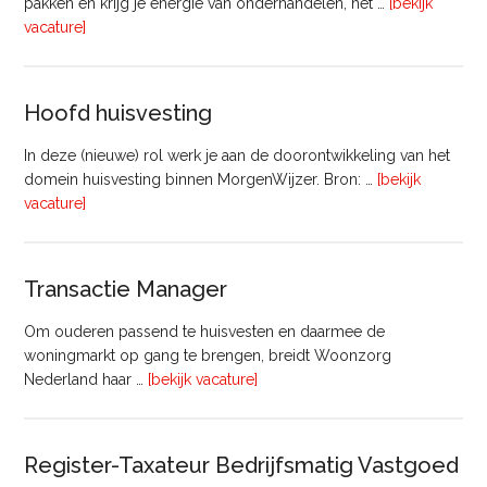
pakken en krijg je energie van onderhandelen, het …
[bekijk
overVastgoedadviseur
vacature]
–
Commercieel
Vastgoed
Hoofd huisvesting
In deze (nieuwe) rol werk je aan de doorontwikkeling van het
domein huisvesting binnen MorgenWijzer. Bron: …
[bekijk
overHoofd
vacature]
huisvesting
Transactie Manager
Om ouderen passend te huisvesten en daarmee de
woningmarkt op gang te brengen, breidt Woonzorg
overTransactie
Nederland haar …
[bekijk vacature]
Manager
Register-Taxateur Bedrijfsmatig Vastgoed