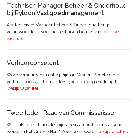
Technisch Manager Beheer & Onderhoud
bij Pyloon Vastgoedmanagement
Als Technisch Manager Beheer & Onderhoud ben je
verantwoordelijk voor het technisch beheer van de …
[bekijk
overTechnisch
vacature]
Manager
Beheer
&
Verhuurconsulent
Onderhoud
bij
Word verhuurconsulent bij Rijnhart Wonen. Begeleid het
Pyloon
verhuurproces, help huurders goed op weg en draag bij …
Vastgoedmanagement
overVerhuurconsulent
[bekijk vacature]
Twee leden Raad van Commissarissen
Wil jij als toezichthouder bijdragen aan prettig en passend
ove
wonen in het Groene Hart? Voor de nieuwe …
[bekijk vacature]