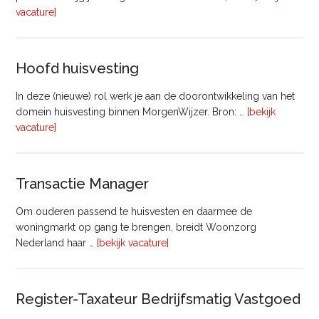
overVastgoedadviseur
vacature]
–
Commercieel
Vastgoed
Hoofd huisvesting
In deze (nieuwe) rol werk je aan de doorontwikkeling van het
domein huisvesting binnen MorgenWijzer. Bron: …
[bekijk
overHoofd
vacature]
huisvesting
Transactie Manager
Om ouderen passend te huisvesten en daarmee de
woningmarkt op gang te brengen, breidt Woonzorg
overTransactie
Nederland haar …
[bekijk vacature]
Manager
Register-Taxateur Bedrijfsmatig Vastgoed