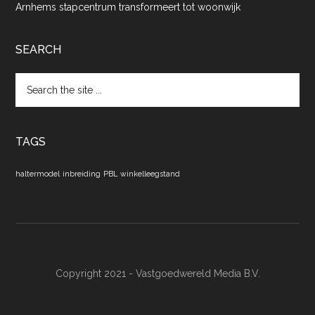
Arnhems stapcentrum transformeert tot woonwijk
SEARCH
Search
the
site
...
TAGS
haltermodel
inbreiding
PBL
winkelleegstand
Copyright 2021 - Vastgoedwereld Media B.V.