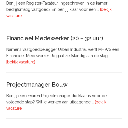
Ben jij een Register-Taxateur, ingeschreven in de kamer
bedrijfsmatig vastgoed? En ben jij klaar voor een …
[bekijk
overRegister-
vacature]
Taxateur
Bedrijfsmatig
Vastgoed
Financieel Medewerker (20 – 32 uur)
Namens vastgoedbelegger Urban Industrial werft MHWS een
Financieel Medewerker. Je gaat zelfstandig aan de slag …
overFinancieel
[bekijk vacature]
Medewerker
(20
–
Projectmanager Bouw
32
uur)
Ben jij een ervaren Projectmanager die klaar is voor de
volgende stap? Wil je werken aan uitdagende …
[bekijk
overProjectmanager
vacature]
Bouw