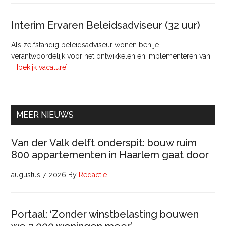
Raa
van
Interim Ervaren Beleidsadviseur (32 uur)
Comm
Als zelfstandig beleidsadviseur wonen ben je
verantwoordelijk voor het ontwikkelen en implementeren van
overInterim
…
[bekijk vacature]
Ervaren
Beleidsadviseur
(32
uur)
MEER NIEUWS
Van der Valk delft onderspit: bouw ruim
800 appartementen in Haarlem gaat door
augustus 7, 2026
By
Redactie
Portaal: ‘Zonder winstbelasting bouwen