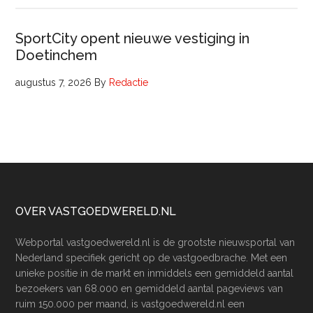
SportCity opent nieuwe vestiging in
Doetinchem
augustus 7, 2026
By
Redactie
Footer
OVER VASTGOEDWERELD.NL
Webportal vastgoedwereld.nl is de grootste nieuwsportal van
Nederland specifiek gericht op de vastgoedbrache. Met een
unieke positie in de markt en inmiddels een gemiddeld aantal
bezoekers van 68.000 en gemiddeld aantal pageviews van
ruim 150.000 per maand, is vastgoedwereld.nl een