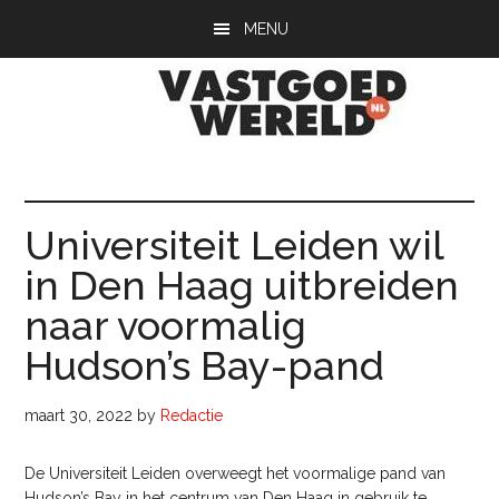
Door
Spring
Spring
MENU
naar
naar
naar
de
de
de
hoofd
eerste
voettekst
inhoud
sidebar
Vastgoedwerel
vastgoedwereld.nl
Universiteit Leiden wil
in Den Haag uitbreiden
naar voormalig
Hudson’s Bay-pand
maart 30, 2022
by
Redactie
De Universiteit Leiden overweegt het voormalige pand van
Hudson’s Bay in het centrum van Den Haag in gebruik te