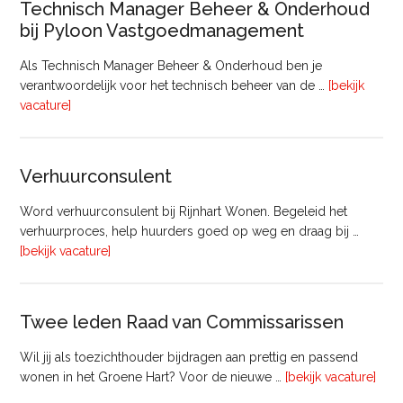
Technisch Manager Beheer & Onderhoud
bij Pyloon Vastgoedmanagement
Als Technisch Manager Beheer & Onderhoud ben je
verantwoordelijk voor het technisch beheer van de …
[bekijk
overTechnisch
vacature]
Manager
Beheer
&
Verhuurconsulent
Onderhoud
bij
Word verhuurconsulent bij Rijnhart Wonen. Begeleid het
Pyloon
verhuurproces, help huurders goed op weg en draag bij …
Vastgoedmanagement
overVerhuurconsulent
[bekijk vacature]
Twee leden Raad van Commissarissen
Wil jij als toezichthouder bijdragen aan prettig en passend
ove
wonen in het Groene Hart? Voor de nieuwe …
[bekijk vacature]
lede