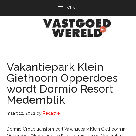
Door
Spring
Spring
MENU
naar
naar
naar
de
de
de
hoofd
eerste
voettekst
inhoud
sidebar
Vastgoedwerel
vastgoedwereld.nl
Vakantiepark Klein
Giethoorn Opperdoes
wordt Dormio Resort
Medemblik
maart 12, 2022
by
Redactie
Dormio Group transformeert Vakantiepark Klein Giethoorn in
Opperdoes (Noord-Holland) tot Dormio Resort Medemblik.