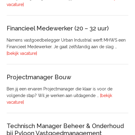
overRegister-
vacature]
Taxateur
Bedrijfsmatig
Vastgoed
Financieel Medewerker (20 – 32 uur)
Namens vastgoedbelegger Urban Industrial werft MHWS een
Financieel Medewerker. Je gaat zelfstandig aan de slag …
overFinancieel
[bekijk vacature]
Medewerker
(20
–
Projectmanager Bouw
32
uur)
Ben jij een ervaren Projectmanager die klaar is voor de
volgende stap? Wil je werken aan uitdagende …
[bekijk
overProjectmanager
vacature]
Bouw
Technisch Manager Beheer & Onderhoud
bij Pyloon Vastgoedmanagement