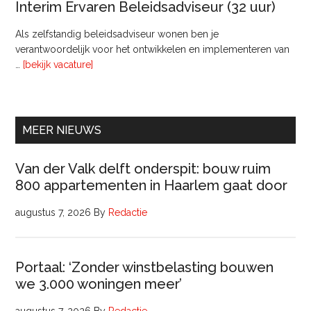
Interim Ervaren Beleidsadviseur (32 uur)
Comm
Als zelfstandig beleidsadviseur wonen ben je
verantwoordelijk voor het ontwikkelen en implementeren van
overInterim
…
[bekijk vacature]
Ervaren
Beleidsadviseur
(32
uur)
MEER NIEUWS
Van der Valk delft onderspit: bouw ruim
800 appartementen in Haarlem gaat door
augustus 7, 2026
By
Redactie
Portaal: ‘Zonder winstbelasting bouwen
we 3.000 woningen meer’