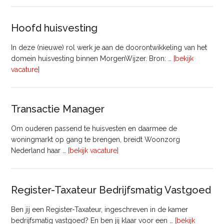
Commercieel
Vastgoed
Hoofd huisvesting
In deze (nieuwe) rol werk je aan de doorontwikkeling van het
domein huisvesting binnen MorgenWijzer. Bron: …
[bekijk
overHoofd
vacature]
huisvesting
Transactie Manager
Om ouderen passend te huisvesten en daarmee de
woningmarkt op gang te brengen, breidt Woonzorg
overTransactie
Nederland haar …
[bekijk vacature]
Manager
Register-Taxateur Bedrijfsmatig Vastgoed
Ben jij een Register-Taxateur, ingeschreven in de kamer
bedrijfsmatig vastgoed? En ben jij klaar voor een …
[bekijk