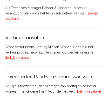
Als Technisch Manager Beheer & Onderhoud ben je
verantwoordelijk voor het technisch beheer van de …
[bekijk
overTechnisch
vacature]
Manager
Beheer
&
Verhuurconsulent
Onderhoud
bij
Word verhuurconsulent bij Rijnhart Wonen. Begeleid het
Pyloon
verhuurproces, help huurders goed op weg en draag bij …
Vastgoedmanagement
overVerhuurconsulent
[bekijk vacature]
Twee leden Raad van Commissarissen
Wil jij als toezichthouder bijdragen aan prettig en passend
ove
wonen in het Groene Hart? Voor de nieuwe …
[bekijk vacature]
lede
Raa
van