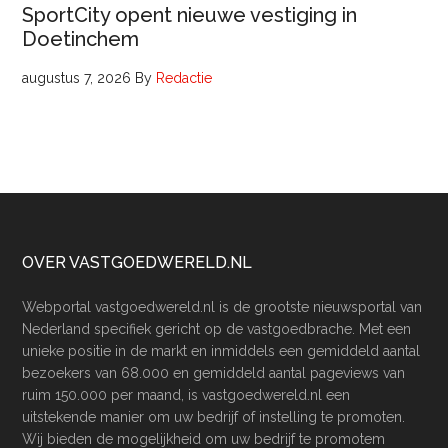
SportCity opent nieuwe vestiging in
Doetinchem
augustus 7, 2026
By
Redactie
Footer
OVER VASTGOEDWERELD.NL
Webportal vastgoedwereld.nl is de grootste nieuwsportal van
Nederland specifiek gericht op de vastgoedbrache. Met een
unieke positie in de markt en inmiddels een gemiddeld aantal
bezoekers van 68.000 en gemiddeld aantal pageviews van
ruim 150.000 per maand, is vastgoedwereld.nl een
uitstekende manier om uw bedrijf of instelling te promoten.
Wij bieden de mogelijkheid om uw bedrijf te promotem