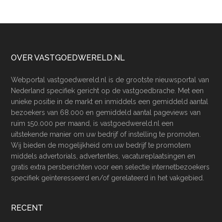
Footer
OVER VASTGOEDWERELD.NL
Webportal vastgoedwereld.nl is de grootste nieuwsportal van
Nederland specifiek gericht op de vastgoedbrache. Met een
unieke positie in de markt en inmiddels een gemiddeld aantal
bezoekers van 68.000 en gemiddeld aantal pageviews van
ruim 150.000 per maand, is vastgoedwereld.nl een
uitstekende manier om uw bedrijf of instelling te promoten.
Wij bieden de mogelijkheid om uw bedrijf te promotem
middels advertorials, advertenties, vacatureplaatsingen en
gratis extra persberichten voor een selectie internetbezoekers
specifiek geïnteresseerd en/of gerelateerd in het vakgebied.
RECENT