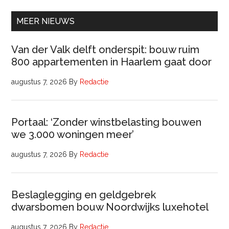
(32
uur)
MEER NIEUWS
Van der Valk delft onderspit: bouw ruim
800 appartementen in Haarlem gaat door
augustus 7, 2026
By
Redactie
Portaal: ‘Zonder winstbelasting bouwen
we 3.000 woningen meer’
augustus 7, 2026
By
Redactie
Beslaglegging en geldgebrek
dwarsbomen bouw Noordwijks luxehotel
augustus 7, 2026
By
Redactie