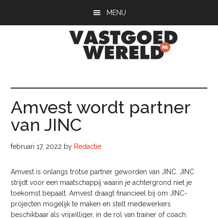
Door
Spring
Spring
MENU
naar
naar
naar
de
de
de
hoofd
eerste
voettekst
inhoud
sidebar
Vastgoedwerel
vastgoedwereld.nl
Amvest wordt partner
van JINC
februari 17, 2022
by
Redactie
Amvest is onlangs trotse partner geworden van JINC. JINC
strijdt voor een maatschappij waarin je achtergrond niet je
toekomst bepaalt. Amvest draagt financieel bij om JINC-
projecten mogelijk te maken en stelt medewerkers
beschikbaar als vrijwilliger, in de rol van trainer of coach.