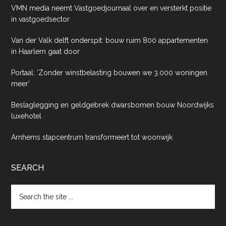
VMN media neemt Vastgoedjournaal over en versterkt positie
in vastgoedsector
Van der Valk delft onderspit: bouw ruim 800 appartementen
in Haarlem gaat door
Portaal: ‘Zonder winstbelasting bouwen we 3.000 woningen
meer’
Beslaglegging en geldgebrek dwarsbomen bouw Noordwijks
luxehotel
Arnhems stapcentrum transformeert tot woonwijk
SEARCH
Search
the
site
...