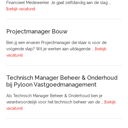
Financieel Medewerker. Je gaat zelfstandig aan de slag …
overFinancieel
[bekijk vacature]
Medewerker
(20
–
Projectmanager Bouw
32
uur)
Ben jij een ervaren Projectmanager die klaar is voor de
volgende stap? Wil je werken aan uitdagende …
[bekijk
overProjectmanager
vacature]
Bouw
Technisch Manager Beheer & Onderhoud
bij Pyloon Vastgoedmanagement
Als Technisch Manager Beheer & Onderhoud ben je
verantwoordelijk voor het technisch beheer van de …
[bekijk
overTechnisch
vacature]
Manager
Beheer
&