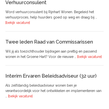
Verhuurconsulent
Onderhoud
bij
Word verhuurconsulent bij Rijnhart Wonen. Begeleid het
Pyloon
verhuurproces, help huurders goed op weg en draag bij …
Vastgoedmanagement
overVerhuurconsulent
[bekijk vacature]
Twee leden Raad van Commissarissen
Wil jij als toezichthouder bijdragen aan prettig en passend
ove
wonen in het Groene Hart? Voor de nieuwe …
[bekijk vacature]
lede
Raa
van
Interim Ervaren Beleidsadviseur (32 uur)
Comm
Als zelfstandig beleidsadviseur wonen ben je
verantwoordelijk voor het ontwikkelen en implementeren van
overInterim
…
[bekijk vacature]
Ervaren
Beleidsadviseur