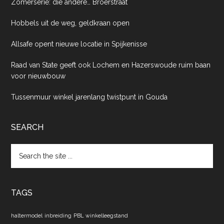
Zomerserie: die ándere… Broerstraat
Hobbels uit de weg, geldkraan open
Allsafe opent nieuwe locatie in Spijkenisse
Raad van State geeft ook Lochem en Hazerswoude ruim baan
voor nieuwbouw
Tussenmuur winkel jarenlang twistpunt in Gouda
SEARCH
Search
the
site
...
TAGS
haltermodel
inbreiding
PBL
winkelleegstand