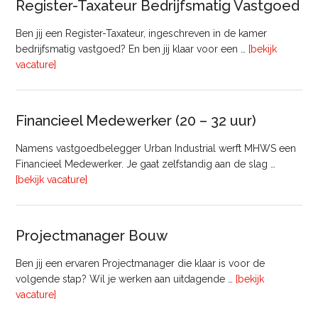
Register-Taxateur Bedrijfsmatig Vastgoed
Ben jij een Register-Taxateur, ingeschreven in de kamer
bedrijfsmatig vastgoed? En ben jij klaar voor een …
[bekijk
overRegister-
vacature]
Taxateur
Bedrijfsmatig
Vastgoed
Financieel Medewerker (20 – 32 uur)
Namens vastgoedbelegger Urban Industrial werft MHWS een
Financieel Medewerker. Je gaat zelfstandig aan de slag …
overFinancieel
[bekijk vacature]
Medewerker
(20
–
Projectmanager Bouw
32
uur)
Ben jij een ervaren Projectmanager die klaar is voor de
volgende stap? Wil je werken aan uitdagende …
[bekijk
overProjectmanager
vacature]
Bouw