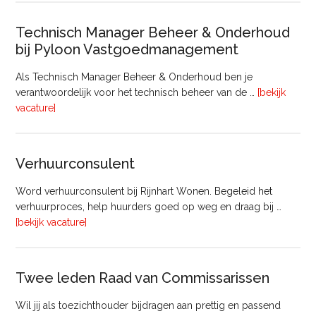
Technisch Manager Beheer & Onderhoud
bij Pyloon Vastgoedmanagement
Als Technisch Manager Beheer & Onderhoud ben je
verantwoordelijk voor het technisch beheer van de …
[bekijk
overTechnisch
vacature]
Manager
Beheer
&
Verhuurconsulent
Onderhoud
bij
Word verhuurconsulent bij Rijnhart Wonen. Begeleid het
Pyloon
verhuurproces, help huurders goed op weg en draag bij …
Vastgoedmanagement
overVerhuurconsulent
[bekijk vacature]
Twee leden Raad van Commissarissen
Wil jij als toezichthouder bijdragen aan prettig en passend