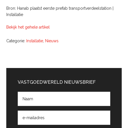
Bron: Hanab plaatst eerste prefab transportverdeelstation |
Installatie
Bekijk het gehele artikel
Categorie:
Installatie
,
Nieuws
Primaire
Sidebar
VASTGOEDWERELD NIEUWSBRIEF