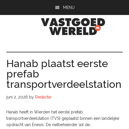
Door
Spring
Spring
MENU
naar
naar
naar
de
de
de
hoofd
eerste
voettekst
inhoud
sidebar
Vastgoedwerel
vastgoedwereld.nl
Hanab plaatst eerste
prefab
transportverdeelstation
juni 2, 2026
by
Redactie
Hanab heeft in Wierden het eerste prefab
transportverdeelstation (TVS) geplaatst binnen een landelijke
opdracht van Enexis. De netbeheerder wil de…