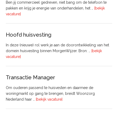
Ben jij commercieel gedreven, niet bang om de telefoon te
pakken en krijg je energie van onderhandelen, het …
[bekijk
overVastgoedadviseur
vacature]
–
Commercieel
Vastgoed
Hoofd huisvesting
In deze (nieuwe) rol werk je aan de doorontwikkeling van het
domein huisvesting binnen MorgenWijzer. Bron: …
[bekijk
overHoofd
vacature]
huisvesting
Transactie Manager
Om ouderen passend te huisvesten en daarmee de
woningmarkt op gang te brengen, breidt Woonzorg
overTransactie
Nederland haar …
[bekijk vacature]
Manager