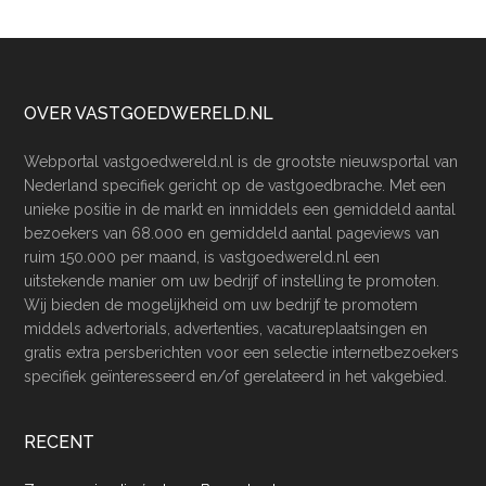
Footer
OVER VASTGOEDWERELD.NL
Webportal vastgoedwereld.nl is de grootste nieuwsportal van
Nederland specifiek gericht op de vastgoedbrache. Met een
unieke positie in de markt en inmiddels een gemiddeld aantal
bezoekers van 68.000 en gemiddeld aantal pageviews van
ruim 150.000 per maand, is vastgoedwereld.nl een
uitstekende manier om uw bedrijf of instelling te promoten.
Wij bieden de mogelijkheid om uw bedrijf te promotem
middels advertorials, advertenties, vacatureplaatsingen en
gratis extra persberichten voor een selectie internetbezoekers
specifiek geïnteresseerd en/of gerelateerd in het vakgebied.
RECENT