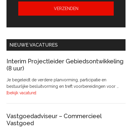
NIEUWE VACATURES
Interim Projectleider Gebiedsontwikkeling
(8 uur)
Je begeleidt de verdere planvorming, participatie en
bestuurlijke besluitvorming en treft voorbereidingen voor …
overInterim
[bekijk vacature]
Projectleider
Gebiedsontwikkeling
(8
Vastgoedadviseur – Commercieel
uur)
Vastgoed