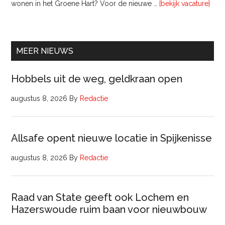
ove
wonen in het Groene Hart? Voor de nieuwe …
[bekijk vacature]
lede
Raa
van
Comm
MEER NIEUWS
Hobbels uit de weg, geldkraan open
augustus 8, 2026
By
Redactie
Allsafe opent nieuwe locatie in Spijkenisse
augustus 8, 2026
By
Redactie
Raad van State geeft ook Lochem en
Hazerswoude ruim baan voor nieuwbouw