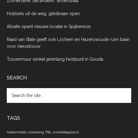
Zomerserie: die ándere… Broerstraat
Hobbels uit de weg, geldkraan open
Allsafe opent nieuwe locatie in Spijkenisse
Raad van State geeft ook Lochem en Hazerswoude ruim baan
voor nieuwbouw
Tussenmuur winkel jarenlang twistpunt in Gouda
SEARCH
Search
the
site
...
TAGS
haltermodel
inbreiding
PBL
winkelleegstand