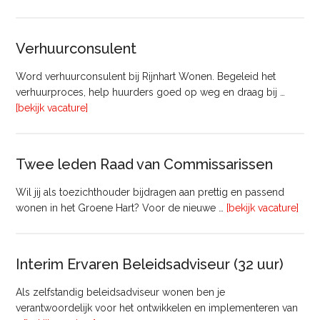
Bouw
Verhuurconsulent
Word verhuurconsulent bij Rijnhart Wonen. Begeleid het
verhuurproces, help huurders goed op weg en draag bij …
overVerhuurconsulent
[bekijk vacature]
Twee leden Raad van Commissarissen
Wil jij als toezichthouder bijdragen aan prettig en passend
ove
wonen in het Groene Hart? Voor de nieuwe …
[bekijk vacature]
lede
Raa
van
Interim Ervaren Beleidsadviseur (32 uur)
Comm
Als zelfstandig beleidsadviseur wonen ben je
verantwoordelijk voor het ontwikkelen en implementeren van