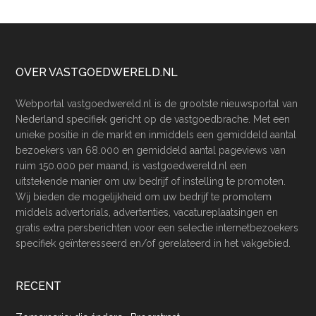
Footer
OVER VASTGOEDWERELD.NL
Webportal vastgoedwereld.nl is de grootste nieuwsportal van
Nederland specifiek gericht op de vastgoedbrache. Met een
unieke positie in de markt en inmiddels een gemiddeld aantal
bezoekers van 68.000 en gemiddeld aantal pageviews van
ruim 150.000 per maand, is vastgoedwereld.nl een
uitstekende manier om uw bedrijf of instelling te promoten.
Wij bieden de mogelijkheid om uw bedrijf te promotem
middels advertorials, advertenties, vacatureplaatsingen en
gratis extra persberichten voor een selectie internetbezoekers
specifiek geïnteresseerd en/of gerelateerd in het vakgebied.
RECENT