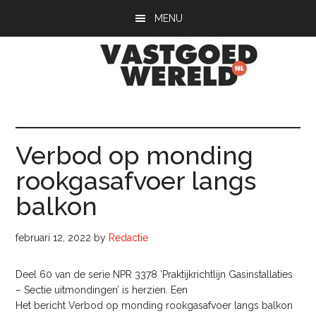
Door
Spring
Spring
MENU
naar
naar
naar
de
de
de
hoofd
eerste
voettekst
inhoud
sidebar
Vastgoedwerel
vastgoedwereld.nl
Verbod op monding
rookgasafvoer langs
balkon
februari 12, 2022
by
Redactie
Deel 60 van de serie NPR 3378 ‘Praktijkrichtlijn Gasinstallaties
– Sectie uitmondingen’ is herzien. Een
Het bericht Verbod op monding rookgasafvoer langs balkon