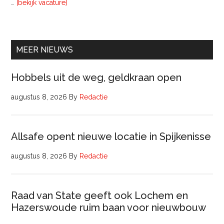
overInterim
…
[bekijk vacature]
Ervaren
Beleidsadviseur
(32
uur)
MEER NIEUWS
Hobbels uit de weg, geldkraan open
augustus 8, 2026
By
Redactie
Allsafe opent nieuwe locatie in Spijkenisse
augustus 8, 2026
By
Redactie
Raad van State geeft ook Lochem en
Hazerswoude ruim baan voor nieuwbouw