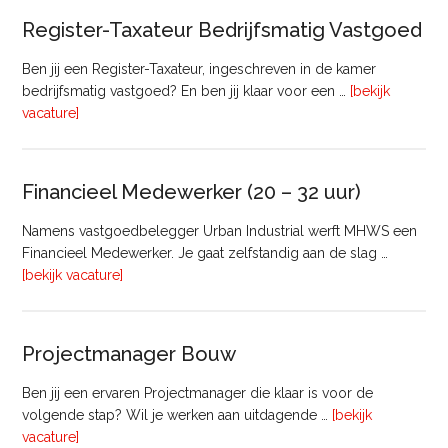
Register-Taxateur Bedrijfsmatig Vastgoed
Ben jij een Register-Taxateur, ingeschreven in de kamer
bedrijfsmatig vastgoed? En ben jij klaar voor een …
[bekijk
overRegister-
vacature]
Taxateur
Bedrijfsmatig
Vastgoed
Financieel Medewerker (20 – 32 uur)
Namens vastgoedbelegger Urban Industrial werft MHWS een
Financieel Medewerker. Je gaat zelfstandig aan de slag …
overFinancieel
[bekijk vacature]
Medewerker
(20
–
Projectmanager Bouw
32
uur)
Ben jij een ervaren Projectmanager die klaar is voor de
volgende stap? Wil je werken aan uitdagende …
[bekijk
overProjectmanager
vacature]