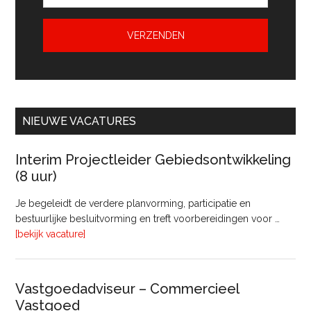
NIEUWE VACATURES
Interim Projectleider Gebiedsontwikkeling
(8 uur)
Je begeleidt de verdere planvorming, participatie en
bestuurlijke besluitvorming en treft voorbereidingen voor …
overInterim
[bekijk vacature]
Projectleider
Gebiedsontwikkeling
(8
Vastgoedadviseur – Commercieel
uur)
Vastgoed