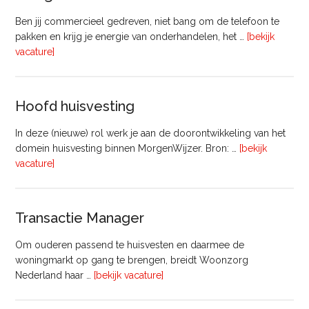
Ben jij commercieel gedreven, niet bang om de telefoon te
pakken en krijg je energie van onderhandelen, het …
[bekijk
overVastgoedadviseur
vacature]
–
Commercieel
Vastgoed
Hoofd huisvesting
In deze (nieuwe) rol werk je aan de doorontwikkeling van het
domein huisvesting binnen MorgenWijzer. Bron: …
[bekijk
overHoofd
vacature]
huisvesting
Transactie Manager
Om ouderen passend te huisvesten en daarmee de
woningmarkt op gang te brengen, breidt Woonzorg
overTransactie
Nederland haar …
[bekijk vacature]
Manager