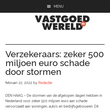
Door
Spring
Spring
MENU
naar
naar
naar
de
de
de
hoofd
eerste
voettekst
inhoud
sidebar
Vastgoedwerel
vastgoedwereld.nl
Verzekeraars: zeker 500
miljoen euro schade
door stormen
februari 22, 2022
by
Redactie
DEN HAAG – De stormen van de afgelopen dagen hebben in
Nederland voor zeker 500 miljoen euro aan schade
veroorzaakt aan woningen, auto’s en bedrijfsgebouwen. Dit