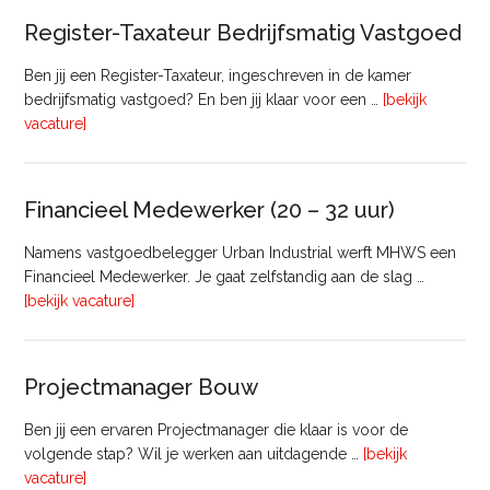
Register-Taxateur Bedrijfsmatig Vastgoed
Ben jij een Register-Taxateur, ingeschreven in de kamer
bedrijfsmatig vastgoed? En ben jij klaar voor een …
[bekijk
overRegister-
vacature]
Taxateur
Bedrijfsmatig
Vastgoed
Financieel Medewerker (20 – 32 uur)
Namens vastgoedbelegger Urban Industrial werft MHWS een
Financieel Medewerker. Je gaat zelfstandig aan de slag …
overFinancieel
[bekijk vacature]
Medewerker
(20
–
Projectmanager Bouw
32
uur)
Ben jij een ervaren Projectmanager die klaar is voor de
volgende stap? Wil je werken aan uitdagende …
[bekijk
overProjectmanager
vacature]