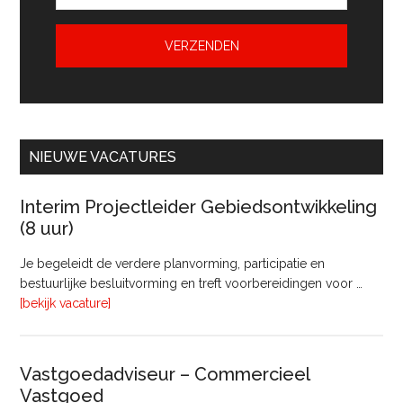
NIEUWE VACATURES
Interim Projectleider Gebiedsontwikkeling
(8 uur)
Je begeleidt de verdere planvorming, participatie en
bestuurlijke besluitvorming en treft voorbereidingen voor …
overInterim
[bekijk vacature]
Projectleider
Gebiedsontwikkeling
(8
Vastgoedadviseur – Commercieel
uur)
Vastgoed