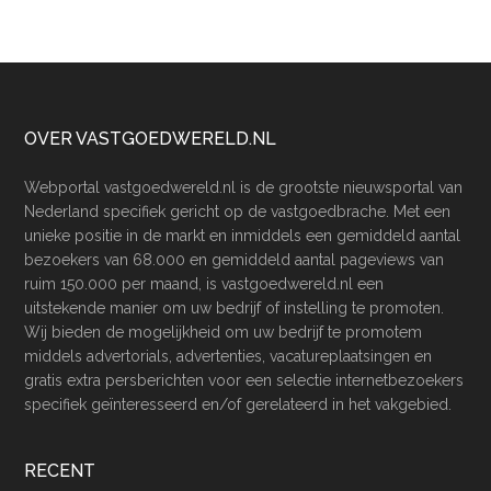
Footer
OVER VASTGOEDWERELD.NL
Webportal vastgoedwereld.nl is de grootste nieuwsportal van
Nederland specifiek gericht op de vastgoedbrache. Met een
unieke positie in de markt en inmiddels een gemiddeld aantal
bezoekers van 68.000 en gemiddeld aantal pageviews van
ruim 150.000 per maand, is vastgoedwereld.nl een
uitstekende manier om uw bedrijf of instelling te promoten.
Wij bieden de mogelijkheid om uw bedrijf te promotem
middels advertorials, advertenties, vacatureplaatsingen en
gratis extra persberichten voor een selectie internetbezoekers
specifiek geïnteresseerd en/of gerelateerd in het vakgebied.
RECENT