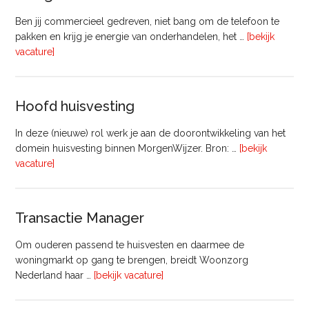
Ben jij commercieel gedreven, niet bang om de telefoon te
pakken en krijg je energie van onderhandelen, het …
[bekijk
overVastgoedadviseur
vacature]
–
Commercieel
Vastgoed
Hoofd huisvesting
In deze (nieuwe) rol werk je aan de doorontwikkeling van het
domein huisvesting binnen MorgenWijzer. Bron: …
[bekijk
overHoofd
vacature]
huisvesting
Transactie Manager
Om ouderen passend te huisvesten en daarmee de
woningmarkt op gang te brengen, breidt Woonzorg
overTransactie
Nederland haar …
[bekijk vacature]
Manager