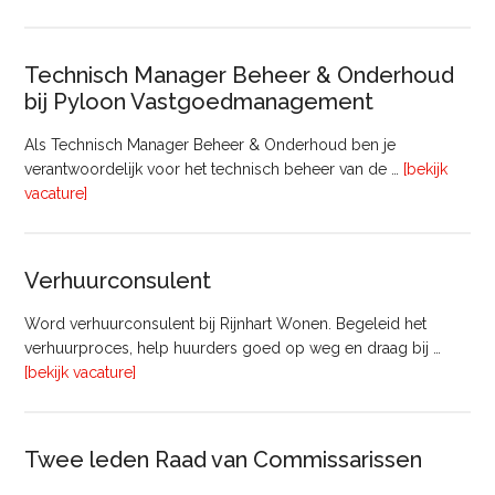
Bouw
Technisch Manager Beheer & Onderhoud
bij Pyloon Vastgoedmanagement
Als Technisch Manager Beheer & Onderhoud ben je
verantwoordelijk voor het technisch beheer van de …
[bekijk
overTechnisch
vacature]
Manager
Beheer
&
Verhuurconsulent
Onderhoud
bij
Word verhuurconsulent bij Rijnhart Wonen. Begeleid het
Pyloon
verhuurproces, help huurders goed op weg en draag bij …
Vastgoedmanagement
overVerhuurconsulent
[bekijk vacature]
Twee leden Raad van Commissarissen