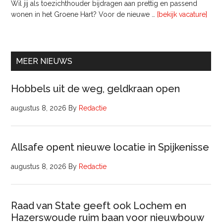
Wil jij als toezichthouder bijdragen aan prettig en passend
ove
wonen in het Groene Hart? Voor de nieuwe …
[bekijk vacature]
lede
Raa
van
Comm
MEER NIEUWS
Hobbels uit de weg, geldkraan open
augustus 8, 2026
By
Redactie
Allsafe opent nieuwe locatie in Spijkenisse
augustus 8, 2026
By
Redactie
Raad van State geeft ook Lochem en
Hazerswoude ruim baan voor nieuwbouw