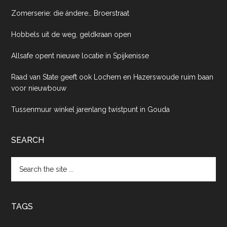
Zomerserie: die ándere… Broerstraat
Hobbels uit de weg, geldkraan open
Allsafe opent nieuwe locatie in Spijkenisse
Raad van State geeft ook Lochem en Hazerswoude ruim baan
voor nieuwbouw
Tussenmuur winkel jarenlang twistpunt in Gouda
SEARCH
Search
the
site
...
TAGS