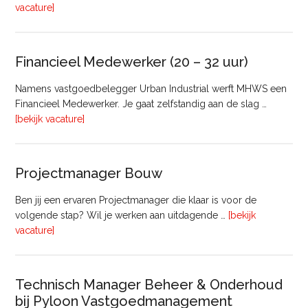
overRegister-
vacature]
Taxateur
Bedrijfsmatig
Vastgoed
Financieel Medewerker (20 – 32 uur)
Namens vastgoedbelegger Urban Industrial werft MHWS een
Financieel Medewerker. Je gaat zelfstandig aan de slag …
overFinancieel
[bekijk vacature]
Medewerker
(20
–
Projectmanager Bouw
32
uur)
Ben jij een ervaren Projectmanager die klaar is voor de
volgende stap? Wil je werken aan uitdagende …
[bekijk
overProjectmanager
vacature]
Bouw
Technisch Manager Beheer & Onderhoud
bij Pyloon Vastgoedmanagement