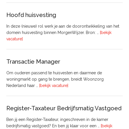
Commercieel
Vastgoed
Hoofd huisvesting
In deze (nieuwe) rol werk je aan de doorontwikkeling van het
domein huisvesting binnen MorgenWijzer. Bron: …
[bekijk
overHoofd
vacature]
huisvesting
Transactie Manager
Om ouderen passend te huisvesten en daarmee de
woningmarkt op gang te brengen, breidt Woonzorg
overTransactie
Nederland haar …
[bekijk vacature]
Manager
Register-Taxateur Bedrijfsmatig Vastgoed
Ben jij een Register-Taxateur, ingeschreven in de kamer
bedrijfsmatig vastgoed? En ben jij klaar voor een …
[bekijk