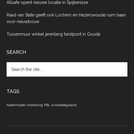
Allsafe opent nieuwe locatie in Spijkenisse
Raad van State geeft ook Lochem en Hazerswoude ruim baan
voor nieuwbouw
Tussenmuur winkel jarenlang twistpunt in Gouda
SEARCH
Search
the
site
...
TAGS
haltermodel
inbreiding
PBL
winkelleegstand