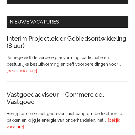
NIEUWE VACATURES
Interim Projectleider Gebiedsontwikkeling
(8 uur)
Je begeleidt de verdere planvorming, participatie en
bestuurlijke besluitvorming en treft voorbereidingen voor …
overInterim
[bekijk vacature]
Projectleider
Gebiedsontwikkeling
(8
Vastgoedadviseur – Commercieel
uur)
Vastgoed
Ben jij commercieel gedreven, niet bang om de telefoon te
pakken en krijg je energie van onderhandelen, het …
[bekijk
overVastgoedadviseur
vacature]
–