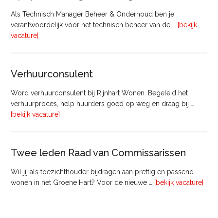
Als Technisch Manager Beheer & Onderhoud ben je
verantwoordelijk voor het technisch beheer van de …
[bekijk
overTechnisch
vacature]
Manager
Beheer
&
Verhuurconsulent
Onderhoud
bij
Word verhuurconsulent bij Rijnhart Wonen. Begeleid het
Pyloon
verhuurproces, help huurders goed op weg en draag bij …
Vastgoedmanagement
overVerhuurconsulent
[bekijk vacature]
Twee leden Raad van Commissarissen
Wil jij als toezichthouder bijdragen aan prettig en passend
ove
wonen in het Groene Hart? Voor de nieuwe …
[bekijk vacature]
lede
Raa
van