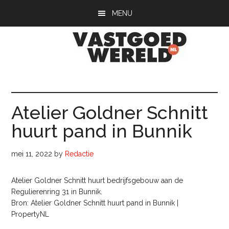
Door
Spring
Spring
MENU
naar
naar
naar
de
de
de
hoofd
eerste
voettekst
inhoud
sidebar
Vastgoedwerel
vastgoedwereld.nl
Atelier Goldner Schnitt
huurt pand in Bunnik
mei 11, 2022
by
Redactie
Atelier Goldner Schnitt huurt bedrijfsgebouw aan de
Regulierenring 31 in Bunnik.
Bron: Atelier Goldner Schnitt huurt pand in Bunnik |
PropertyNL