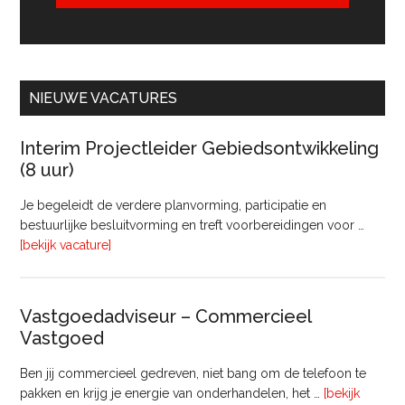
NIEUWE VACATURES
Interim Projectleider Gebiedsontwikkeling
(8 uur)
Je begeleidt de verdere planvorming, participatie en
bestuurlijke besluitvorming en treft voorbereidingen voor …
overInterim
[bekijk vacature]
Projectleider
Gebiedsontwikkeling
(8
Vastgoedadviseur – Commercieel
uur)
Vastgoed
Ben jij commercieel gedreven, niet bang om de telefoon te
pakken en krijg je energie van onderhandelen, het …
[bekijk