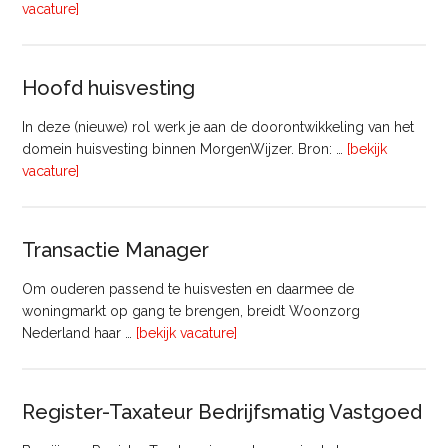
overVastgoedadviseur
vacature]
–
Commercieel
Vastgoed
Hoofd huisvesting
In deze (nieuwe) rol werk je aan de doorontwikkeling van het
domein huisvesting binnen MorgenWijzer. Bron: …
[bekijk
overHoofd
vacature]
huisvesting
Transactie Manager
Om ouderen passend te huisvesten en daarmee de
woningmarkt op gang te brengen, breidt Woonzorg
overTransactie
Nederland haar …
[bekijk vacature]
Manager
Register-Taxateur Bedrijfsmatig Vastgoed