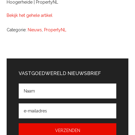
Hoogerheide | PropertyNL
Bekijk het gehele artikel
Categorie:
Nieuws
,
PropertyNL
Primaire
Sidebar
VASTGOEDWERELD NIEUWSBRIEF