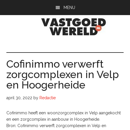
Door
Spring
Spring
MENU
naar
naar
naar
de
de
de
hoofd
eerste
voettekst
inhoud
sidebar
Vastgoedwerel
vastgoedwereld.nl
Cofinimmo verwerft
zorgcomplexen in Velp
en Hoogerheide
april 30, 2022
by
Redactie
Cofinimmo heeft een woonzorgcomplex in Velp aangekocht
en een zorgcomplex in aanbouw in Hoogerheide.
Bron: Cofinimmo verwerft zorgcomplexen in Velp en