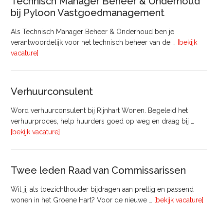
Technisch Manager Beheer & Onderhoud
bij Pyloon Vastgoedmanagement
Als Technisch Manager Beheer & Onderhoud ben je
verantwoordelijk voor het technisch beheer van de …
[bekijk
overTechnisch
vacature]
Manager
Beheer
&
Verhuurconsulent
Onderhoud
bij
Word verhuurconsulent bij Rijnhart Wonen. Begeleid het
Pyloon
verhuurproces, help huurders goed op weg en draag bij …
Vastgoedmanagement
overVerhuurconsulent
[bekijk vacature]
Twee leden Raad van Commissarissen
Wil jij als toezichthouder bijdragen aan prettig en passend
ove
wonen in het Groene Hart? Voor de nieuwe …
[bekijk vacature]
lede