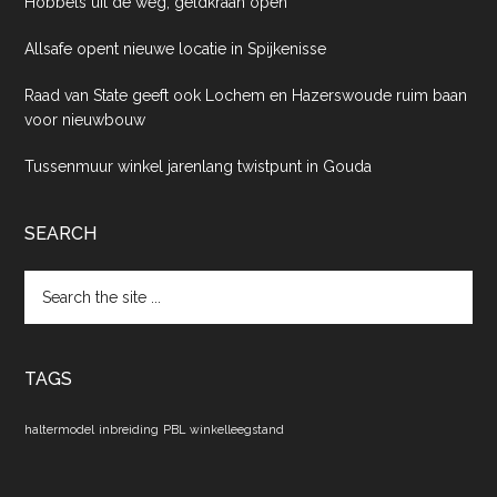
Hobbels uit de weg, geldkraan open
Allsafe opent nieuwe locatie in Spijkenisse
Raad van State geeft ook Lochem en Hazerswoude ruim baan
voor nieuwbouw
Tussenmuur winkel jarenlang twistpunt in Gouda
SEARCH
Search
the
site
...
TAGS
haltermodel
inbreiding
PBL
winkelleegstand