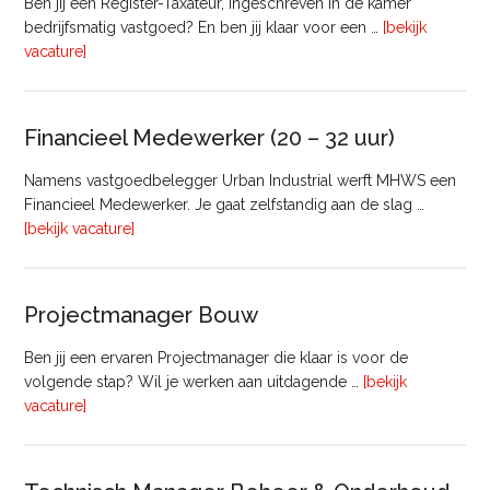
Ben jij een Register-Taxateur, ingeschreven in de kamer
bedrijfsmatig vastgoed? En ben jij klaar voor een …
[bekijk
overRegister-
vacature]
Taxateur
Bedrijfsmatig
Vastgoed
Financieel Medewerker (20 – 32 uur)
Namens vastgoedbelegger Urban Industrial werft MHWS een
Financieel Medewerker. Je gaat zelfstandig aan de slag …
overFinancieel
[bekijk vacature]
Medewerker
(20
–
Projectmanager Bouw
32
uur)
Ben jij een ervaren Projectmanager die klaar is voor de
volgende stap? Wil je werken aan uitdagende …
[bekijk
overProjectmanager
vacature]
Bouw