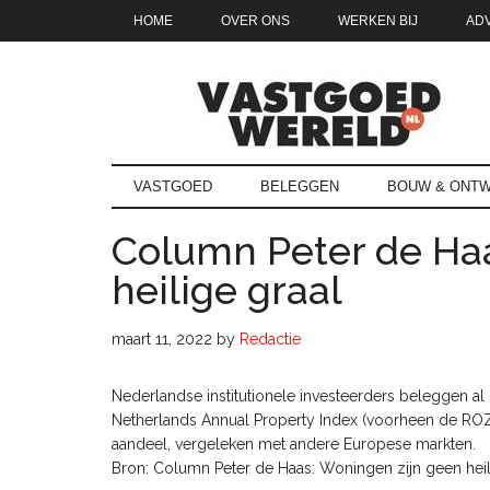
Door
Skip
Spring
Spring
HOME
OVER ONS
WERKEN BIJ
AD
naar
to
naar
naar
de
secondary
de
de
hoofd
menu
eerste
voettekst
inhoud
sidebar
Vastgoedwe
vastgoedwereld.nl
VASTGOED
BELEGGEN
BOUW & ONTW
Column Peter de Haa
heilige graal
maart 11, 2022
by
Redactie
Nederlandse institutionele investeerders beleggen al
Netherlands Annual Property Index (voorheen de ROZ/
aandeel, vergeleken met andere Europese markten.
Bron: Column Peter de Haas: Woningen zijn geen heil