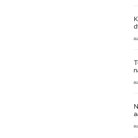
K
d
au
T
n
au
N
a
au