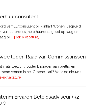
Manager
Beheer
&
erhuurconsulent
Onderhoud
bij
rd verhuurconsulent bij Rijnhart Wonen. Begeleid
Pyloon
et verhuurproces, help huurders goed op weg en
Vastgoedmanagement
overVerhuurconsulent
aag bij …
[bekijk vacature]
wee leden Raad van Commissarissen
l jij als toezichthouder bijdragen aan prettig en
ssend wonen in het Groene Hart? Voor de nieuwe …
overTwee
ekijk vacature]
leden
Raad
van
nterim Ervaren Beleidsadviseur (32
Commissarissen
ur)