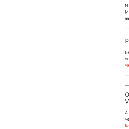
Na
MH
aa
P
Be
vo
va
T
O
V
A
ve
[b