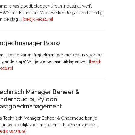
mens vastgoedbelegger Urban Industrial werft
WS een Financieel Medewerker. Je gaat zelfstandig
overFinancieel
n de slag …
[bekijk vacature]
Medewerker
(20
–
rojectmanager Bouw
32
uur)
n jij een ervaren Projectmanager die klaar is voor de
lgende stap? Wil je werken aan uitdagende …
[bekijk
overProjectmanager
cature]
Bouw
echnisch Manager Beheer &
nderhoud bij Pyloon
astgoedmanagement
ls Technisch Manager Beheer & Onderhoud ben je
rantwoordelijk voor het technisch beheer van de …
overTechnisch
ekijk vacature]