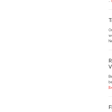
…
T
O
w
N
R
V
Be
be
[b
F