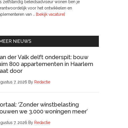
s zelfstandig beleidsadviseur wonen ben je
rantwoordelijk voor het ontwikkelen en
overInterim
mplementeren van …
[bekijk vacature]
Ervaren
Beleidsadviseur
(32
uur)
MEER NIEUWS
an der Valk delft onderspit: bouw
uim 800 appartementen in Haarlem
aat door
gustus 7, 2026
By
Redactie
ortaal: ‘Zonder winstbelasting
ouwen we 3.000 woningen meer’
gustus 7, 2026
By
Redactie