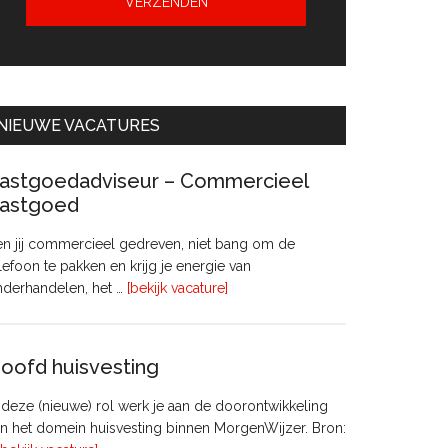
NIEUWE VACATURES
astgoedadviseur – Commercieel
astgoed
n jij commercieel gedreven, niet bang om de
lefoon te pakken en krijg je energie van
overVastgoedadviseur
nderhandelen, het …
[bekijk vacature]
–
Commercieel
Vastgoed
oofd huisvesting
 deze (nieuwe) rol werk je aan de doorontwikkeling
n het domein huisvesting binnen MorgenWijzer. Bron: