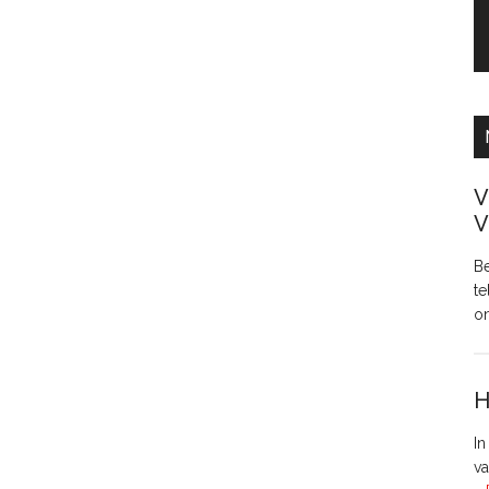
V
V
Be
te
o
H
In
va