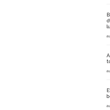
B
d
l
au
A
t
au
E
b
au