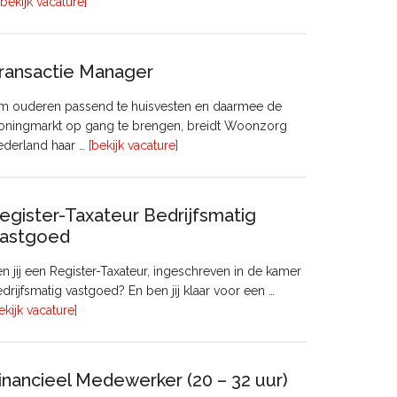
overHoofd
[bekijk vacature]
huisvesting
ransactie Manager
m ouderen passend te huisvesten en daarmee de
oningmarkt op gang te brengen, breidt Woonzorg
overTransactie
ederland haar …
[bekijk vacature]
Manager
egister-Taxateur Bedrijfsmatig
astgoed
n jij een Register-Taxateur, ingeschreven in de kamer
drijfsmatig vastgoed? En ben jij klaar voor een …
overRegister-
ekijk vacature]
Taxateur
Bedrijfsmatig
Vastgoed
inancieel Medewerker (20 – 32 uur)