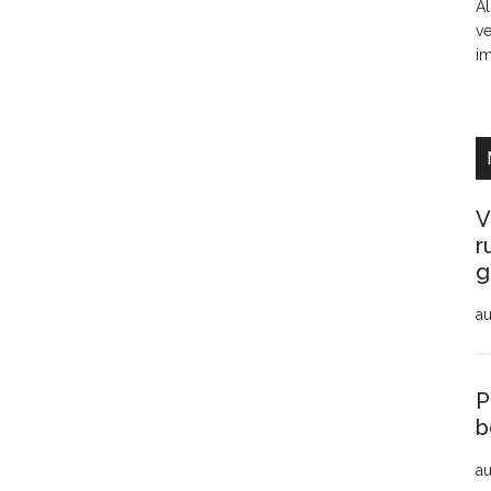
Al
ve
i
V
r
g
au
P
b
au