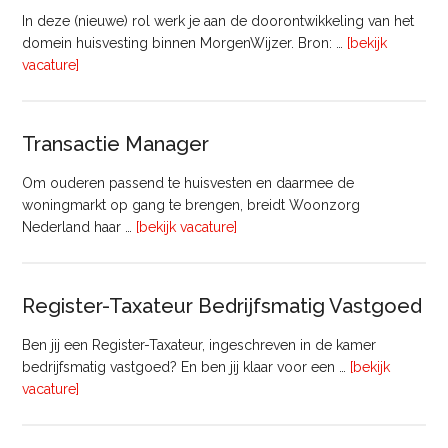
In deze (nieuwe) rol werk je aan de doorontwikkeling van het
domein huisvesting binnen MorgenWijzer. Bron: …
[bekijk
overHoofd
vacature]
huisvesting
Transactie Manager
Om ouderen passend te huisvesten en daarmee de
woningmarkt op gang te brengen, breidt Woonzorg
overTransactie
Nederland haar …
[bekijk vacature]
Manager
Register-Taxateur Bedrijfsmatig Vastgoed
Ben jij een Register-Taxateur, ingeschreven in de kamer
bedrijfsmatig vastgoed? En ben jij klaar voor een …
[bekijk
overRegister-
vacature]
Taxateur
Bedrijfsmatig