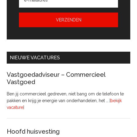
NIEUWE VACATURES
Vastgoedadviseur – Commercieel
Vastgoed
Ben jij commercieel gedreven, niet bang om de telefoon te
pakken en krijg je energie van onderhandelen, het …
[bekijk
overVastgoedadviseur
vacature]
–
Commercieel
Vastgoed
Hoofd huisvesting