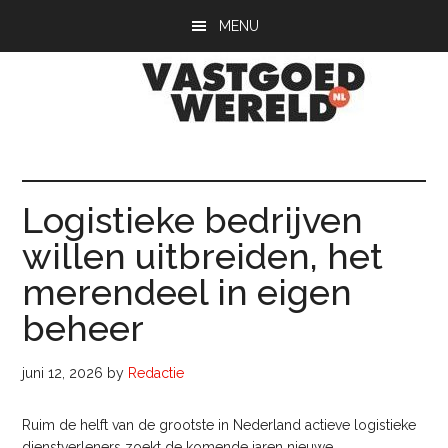
Door
Spring
Spring
MENU
naar
naar
naar
de
de
de
hoofd
eerste
voettekst
inhoud
sidebar
Vastgoedwerel
vastgoedwereld.nl
Logistieke bedrijven
willen uitbreiden, het
merendeel in eigen
beheer
juni 12, 2026
by
Redactie
Ruim de helft van de grootste in Nederland actieve logistieke
dienstverleners zoekt de komende jaren nieuwe