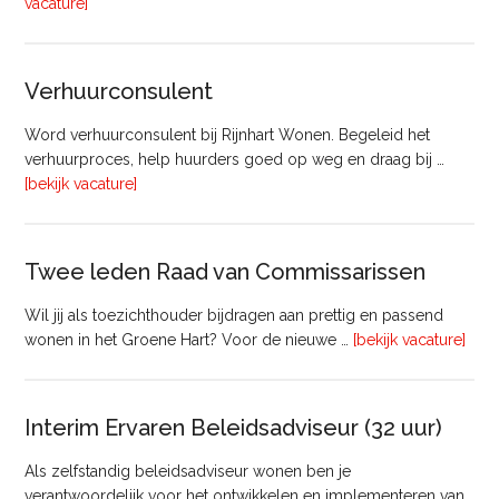
overTechnisch
vacature]
Manager
Beheer
&
Verhuurconsulent
Onderhoud
bij
Word verhuurconsulent bij Rijnhart Wonen. Begeleid het
Pyloon
verhuurproces, help huurders goed op weg en draag bij …
Vastgoedmanagement
overVerhuurconsulent
[bekijk vacature]
Twee leden Raad van Commissarissen
Wil jij als toezichthouder bijdragen aan prettig en passend
ove
wonen in het Groene Hart? Voor de nieuwe …
[bekijk vacature]
lede
Raa
van
Interim Ervaren Beleidsadviseur (32 uur)
Comm
Als zelfstandig beleidsadviseur wonen ben je
verantwoordelijk voor het ontwikkelen en implementeren van