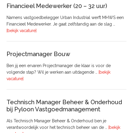
Vastgoed
Financieel Medewerker (20 – 32 uur)
Namens vastgoedbelegger Urban Industrial werft MHWS een
Financieel Medewerker. Je gaat zelfstandig aan de slag …
overFinancieel
[bekijk vacature]
Medewerker
(20
–
Projectmanager Bouw
32
uur)
Ben jij een ervaren Projectmanager die klaar is voor de
volgende stap? Wil je werken aan uitdagende …
[bekijk
overProjectmanager
vacature]
Bouw
Technisch Manager Beheer & Onderhoud
bij Pyloon Vastgoedmanagement
Als Technisch Manager Beheer & Onderhoud ben je
verantwoordelijk voor het technisch beheer van de …
[bekijk