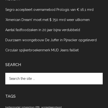
Segro accepteert overnamebod Prologis van € 16,1 mrd
‘American Dream’ moet met $ 750 mrd weer uitkomen
Aantal fastfoodzaken in 20 jaar bijna verdubbeld
Duurzaam woongebouw De Juffer in Pijnacker opgeleverd
Circulair spijkerbroekenmerk MUD Jeans failliet
SEARCH
Search
the
site
...
TAGS
haltermodel
inbreiding
PBL
winkelleegstand