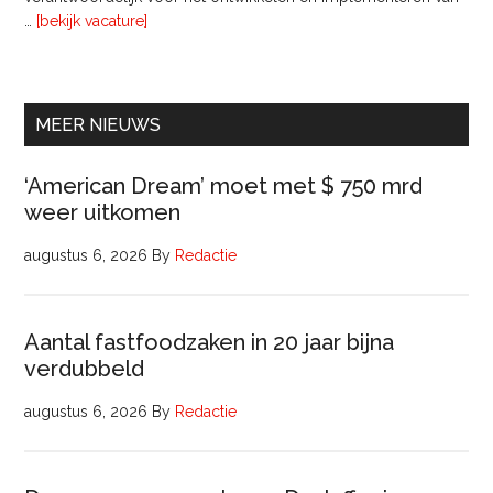
overInterim
…
[bekijk vacature]
Ervaren
Beleidsadviseur
(32
uur)
MEER NIEUWS
‘American Dream’ moet met $ 750 mrd
weer uitkomen
augustus 6, 2026
By
Redactie
Aantal fastfoodzaken in 20 jaar bijna
verdubbeld
augustus 6, 2026
By
Redactie