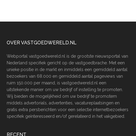
Footer
OVER VASTGOEDWERELD.NL
Webportal vastgoedwereld.nl is de grootste nieuwsportal van
Nederland specifiek gericht op de vastgoedbrache. Met een
unieke positie in de markt en inmiddels een gemiddeld aantal
bezoekers van 68.000 en gemiddeld aantal pageviews van
ruim 150.000 per maand, is vastgoedwereld.nl een
uitstekende manier om uw bedrijf of instelling te promoten.
Wij bieden de mogelijkheid om uw bedrijf te promotem
middels advertorials, advertenties, vacatureplaatsingen en
gratis extra persberichten voor een selectie internetbezoekers
specifiek geïnteresseerd en/of gerelateerd in het vakgebied.
RECENT