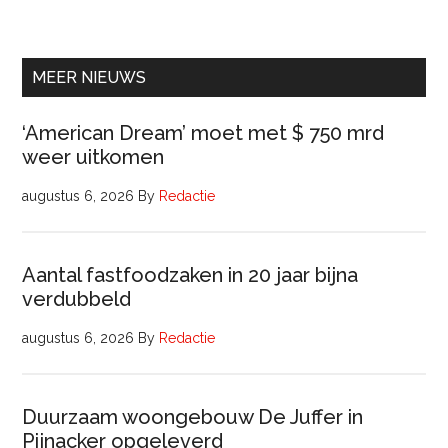
Ervaren
Beleidsadviseur
(32
uur)
MEER NIEUWS
‘American Dream’ moet met $ 750 mrd
weer uitkomen
augustus 6, 2026
By
Redactie
Aantal fastfoodzaken in 20 jaar bijna
verdubbeld
augustus 6, 2026
By
Redactie
Duurzaam woongebouw De Juffer in
Pijnacker opgeleverd