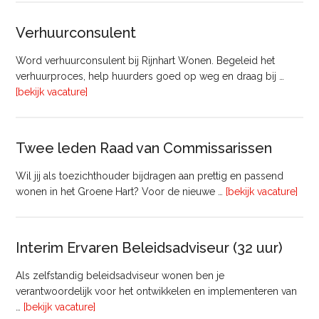
Beheer
&
Verhuurconsulent
Onderhoud
bij
Word verhuurconsulent bij Rijnhart Wonen. Begeleid het
Pyloon
verhuurproces, help huurders goed op weg en draag bij …
Vastgoedmanagement
overVerhuurconsulent
[bekijk vacature]
Twee leden Raad van Commissarissen
Wil jij als toezichthouder bijdragen aan prettig en passend
ove
wonen in het Groene Hart? Voor de nieuwe …
[bekijk vacature]
lede
Raa
van
Interim Ervaren Beleidsadviseur (32 uur)
Comm
Als zelfstandig beleidsadviseur wonen ben je
verantwoordelijk voor het ontwikkelen en implementeren van
overInterim
…
[bekijk vacature]