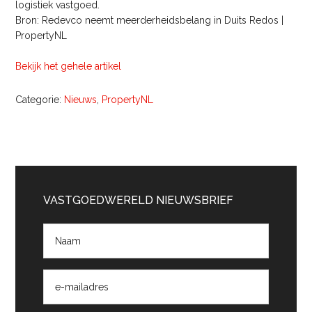
logistiek vastgoed.
Bron: Redevco neemt meerderheidsbelang in Duits Redos |
PropertyNL
Bekijk het gehele artikel
Categorie:
Nieuws
,
PropertyNL
Primaire
Sidebar
VASTGOEDWERELD NIEUWSBRIEF