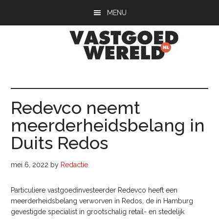
Door
Spring
Spring
MENU
naar
naar
naar
de
de
de
hoofd
eerste
voettekst
inhoud
sidebar
Vastgoedwerel
vastgoedwereld.nl
Redevco neemt
meerderheidsbelang in
Duits Redos
mei 6, 2022
by
Redactie
Particuliere vastgoedinvesteerder Redevco heeft een
meerderheidsbelang verworven in Redos, de in Hamburg
gevestigde specialist in grootschalig retail- en stedelijk