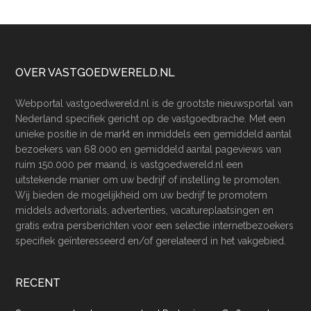
Footer
OVER VASTGOEDWERELD.NL
Webportal vastgoedwereld.nl is de grootste nieuwsportal van
Nederland specifiek gericht op de vastgoedbrache. Met een
unieke positie in de markt en inmiddels een gemiddeld aantal
bezoekers van 68.000 en gemiddeld aantal pageviews van
ruim 150.000 per maand, is vastgoedwereld.nl een
uitstekende manier om uw bedrijf of instelling te promoten.
Wij bieden de mogelijkheid om uw bedrijf te promotem
middels advertorials, advertenties, vacatureplaatsingen en
gratis extra persberichten voor een selectie internetbezoekers
specifiek geïnteresseerd en/of gerelateerd in het vakgebied.
RECENT