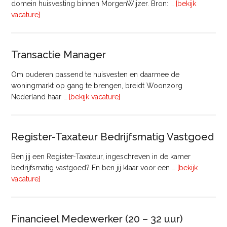
domein huisvesting binnen MorgenWijzer. Bron: …
[bekijk
overHoofd
vacature]
huisvesting
Transactie Manager
Om ouderen passend te huisvesten en daarmee de
woningmarkt op gang te brengen, breidt Woonzorg
overTransactie
Nederland haar …
[bekijk vacature]
Manager
Register-Taxateur Bedrijfsmatig Vastgoed
Ben jij een Register-Taxateur, ingeschreven in de kamer
bedrijfsmatig vastgoed? En ben jij klaar voor een …
[bekijk
overRegister-
vacature]
Taxateur
Bedrijfsmatig
Vastgoed
Financieel Medewerker (20 – 32 uur)