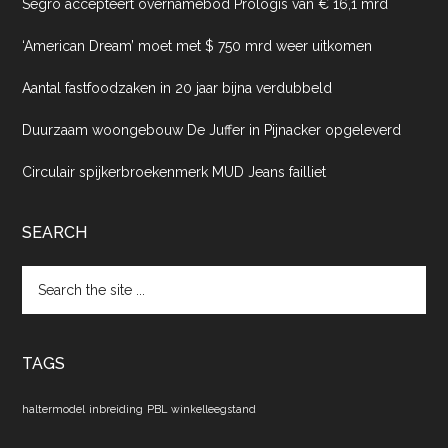
Segro accepteert overnamebod Prologis van € 16,1 mrd
‘American Dream’ moet met $ 750 mrd weer uitkomen
Aantal fastfoodzaken in 20 jaar bijna verdubbeld
Duurzaam woongebouw De Juffer in Pijnacker opgeleverd
Circulair spijkerbroekenmerk MUD Jeans failliet
SEARCH
Search
the
site
...
TAGS
haltermodel
inbreiding
PBL
winkelleegstand