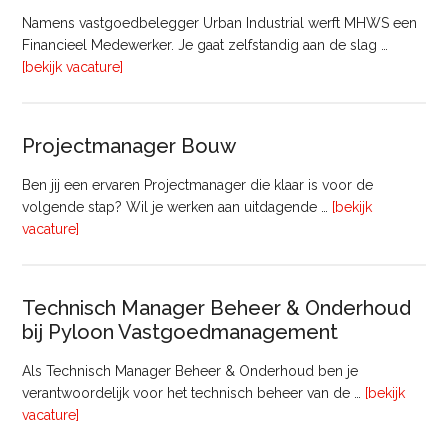
Namens vastgoedbelegger Urban Industrial werft MHWS een
Financieel Medewerker. Je gaat zelfstandig aan de slag …
overFinancieel
[bekijk vacature]
Medewerker
(20
–
Projectmanager Bouw
32
uur)
Ben jij een ervaren Projectmanager die klaar is voor de
volgende stap? Wil je werken aan uitdagende …
[bekijk
overProjectmanager
vacature]
Bouw
Technisch Manager Beheer & Onderhoud
bij Pyloon Vastgoedmanagement
Als Technisch Manager Beheer & Onderhoud ben je
verantwoordelijk voor het technisch beheer van de …
[bekijk
overTechnisch
vacature]
Manager