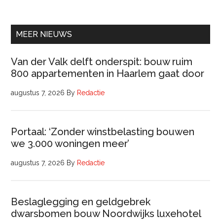
Beleidsadviseur
(32
uur)
MEER NIEUWS
Van der Valk delft onderspit: bouw ruim
800 appartementen in Haarlem gaat door
augustus 7, 2026
By
Redactie
Portaal: ‘Zonder winstbelasting bouwen
we 3.000 woningen meer’
augustus 7, 2026
By
Redactie
Beslaglegging en geldgebrek
dwarsbomen bouw Noordwijks luxehotel