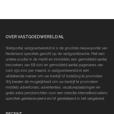
Footer
OVER VASTGOEDWERELD.NL
Webportal vastgoedwereld.nl is de grootste nieuwsportal van
Nederland specifiek gericht op de vastgoedbrache. Met een
unieke positie in de markt en inmiddels een gemiddeld aantal
bezoekers van 68.000 en gemiddeld aantal pageviews van
ruim 150.000 per maand, is vastgoedwereld.nl een
uitstekende manier om uw bedrijf of instelling te promoten.
Wij bieden de mogelijkheid om uw bedrijf te promotem
middels advertorials, advertenties, vacatureplaatsingen en
gratis extra persberichten voor een selectie internetbezoekers
specifiek geïnteresseerd en/of gerelateerd in het vakgebied.
RECENT