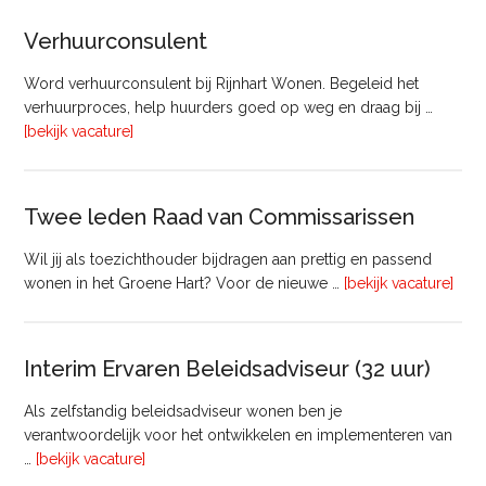
Beheer
&
Verhuurconsulent
Onderhoud
bij
Word verhuurconsulent bij Rijnhart Wonen. Begeleid het
Pyloon
verhuurproces, help huurders goed op weg en draag bij …
Vastgoedmanagement
overVerhuurconsulent
[bekijk vacature]
Twee leden Raad van Commissarissen
Wil jij als toezichthouder bijdragen aan prettig en passend
ove
wonen in het Groene Hart? Voor de nieuwe …
[bekijk vacature]
lede
Raa
van
Interim Ervaren Beleidsadviseur (32 uur)
Comm
Als zelfstandig beleidsadviseur wonen ben je
verantwoordelijk voor het ontwikkelen en implementeren van
overInterim
…
[bekijk vacature]
Ervaren