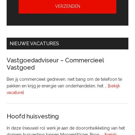
NIEUWE VACATURES
Vastgoedadviseur – Commercieel
Vastgoed
Ben jij commercieel gedreven, niet bang om de telefoon te
pakken en krijg je energie van onderhandelen, het …
[bekijk
overVastgoedadviseur
vacature]
–
Commercieel
Vastgoed
Hoofd huisvesting
In deze (nieuwe) rol werk je aan de doorontwikkeling van het
domein huisvesting binnen MorgenWijzer. Bron: …
[bekijk