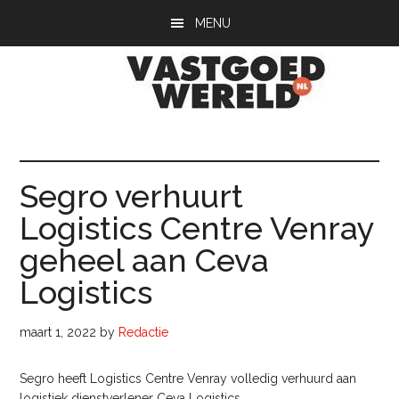
Door
Spring
Spring
MENU
naar
naar
naar
de
de
de
hoofd
eerste
voettekst
inhoud
sidebar
Vastgoedwerel
vastgoedwereld.nl
Segro verhuurt
Logistics Centre Venray
geheel aan Ceva
Logistics
maart 1, 2022
by
Redactie
Segro heeft Logistics Centre Venray volledig verhuurd aan
logistiek dienstverlener Ceva Logistics.