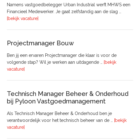
Namens vastgoedbelegger Urban Industrial werft MHWS een
Financieel Medewerker. Je gaat zelfstandig aan de slag …
overFinancieel
[bekijk vacature]
Medewerker
(20
–
Projectmanager Bouw
32
uur)
Ben jij een ervaren Projectmanager die klaar is voor de
volgende stap? Wil je werken aan uitdagende …
[bekijk
overProjectmanager
vacature]
Bouw
Technisch Manager Beheer & Onderhoud
bij Pyloon Vastgoedmanagement
Als Technisch Manager Beheer & Onderhoud ben je
verantwoordelijk voor het technisch beheer van de …
[bekijk
overTechnisch
vacature]
Manager