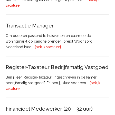
overHoofd
vacature]
huisvesting
Transactie Manager
Om ouderen passend te huisvesten en daarmee de
woningmarkt op gang te brengen, breidt Woonzorg
overTransactie
Nederland haar …
[bekijk vacature]
Manager
Register-Taxateur Bedrijfsmatig Vastgoed
Ben jij een Register-Taxateur, ingeschreven in de kamer
bedrijfsmatig vastgoed? En ben jij klaar voor een …
[bekijk
overRegister-
vacature]
Taxateur
Bedrijfsmatig
Vastgoed
Financieel Medewerker (20 – 32 uur)