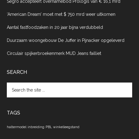
Segro accepteert overnamebod Prologis van € 16,1 mrd
‘American Dream’ moet met $ 750 mrd weer uitkomen
Aantal fastfoodzaken in 20 jaar bijna verdubbeld
Duurzaam woongebouw De Juffer in Pijnacker opgeleverd
Circulair spijkerbroekenmerk MUD Jeans failliet
SEARCH
Search
the
site
...
TAGS
haltermodel
inbreiding
PBL
winkelleegstand