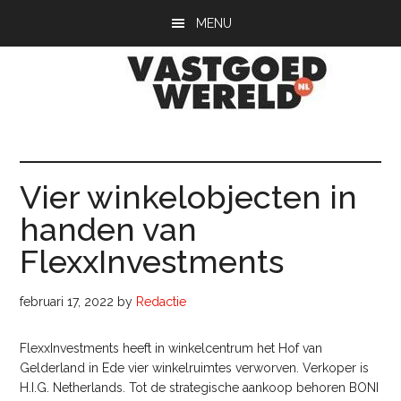
Door
Spring
Spring
MENU
naar
naar
naar
de
de
de
hoofd
eerste
voettekst
inhoud
sidebar
Vastgoedwerel
vastgoedwereld.nl
Vier winkelobjecten in
handen van
FlexxInvestments
februari 17, 2022
by
Redactie
FlexxInvestments heeft in winkelcentrum het Hof van
Gelderland in Ede vier winkelruimtes verworven. Verkoper is
H.I.G. Netherlands. Tot de strategische aankoop behoren BONI