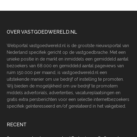
Footer
OVER VASTGOEDWERELD.NL
Webportal vastgoedwereld.nl is de grootste nieuwsportal van
Nederland specifiek gericht op de vastgoedbrache. Met een
unieke positie in de markt en inmiddels een gemiddeld aantal
bezoekers van 68.000 en gemiddeld aantal pageviews van
ruim 150.000 per maand, is vastgoedwereld.nl een
uitstekende manier om uw bedrijf of instelling te promoten.
Wij bieden de mogelijkheid om uw bedrijf te promotem
middels advertorials, advertenties, vacatureplaatsingen en
gratis extra persberichten voor een selectie internetbezoekers
specifiek geïnteresseerd en/of gerelateerd in het vakgebied.
RECENT