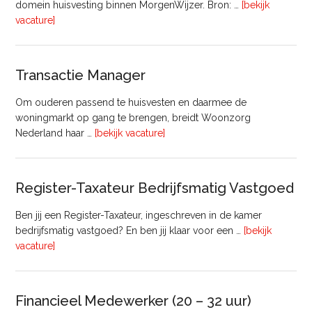
domein huisvesting binnen MorgenWijzer. Bron: …
[bekijk
overHoofd
vacature]
huisvesting
Transactie Manager
Om ouderen passend te huisvesten en daarmee de
woningmarkt op gang te brengen, breidt Woonzorg
overTransactie
Nederland haar …
[bekijk vacature]
Manager
Register-Taxateur Bedrijfsmatig Vastgoed
Ben jij een Register-Taxateur, ingeschreven in de kamer
bedrijfsmatig vastgoed? En ben jij klaar voor een …
[bekijk
overRegister-
vacature]
Taxateur
Bedrijfsmatig
Vastgoed
Financieel Medewerker (20 – 32 uur)