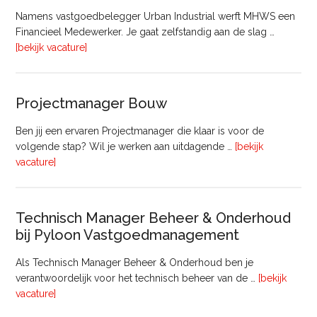
Namens vastgoedbelegger Urban Industrial werft MHWS een
Financieel Medewerker. Je gaat zelfstandig aan de slag …
overFinancieel
[bekijk vacature]
Medewerker
(20
–
Projectmanager Bouw
32
uur)
Ben jij een ervaren Projectmanager die klaar is voor de
volgende stap? Wil je werken aan uitdagende …
[bekijk
overProjectmanager
vacature]
Bouw
Technisch Manager Beheer & Onderhoud
bij Pyloon Vastgoedmanagement
Als Technisch Manager Beheer & Onderhoud ben je
verantwoordelijk voor het technisch beheer van de …
[bekijk
overTechnisch
vacature]
Manager