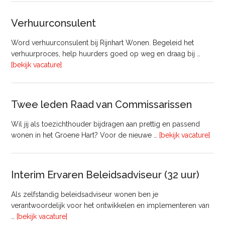
Beheer
&
Verhuurconsulent
Onderhoud
bij
Word verhuurconsulent bij Rijnhart Wonen. Begeleid het
Pyloon
verhuurproces, help huurders goed op weg en draag bij …
Vastgoedmanagement
overVerhuurconsulent
[bekijk vacature]
Twee leden Raad van Commissarissen
Wil jij als toezichthouder bijdragen aan prettig en passend
ove
wonen in het Groene Hart? Voor de nieuwe …
[bekijk vacature]
lede
Raa
van
Interim Ervaren Beleidsadviseur (32 uur)
Comm
Als zelfstandig beleidsadviseur wonen ben je
verantwoordelijk voor het ontwikkelen en implementeren van
overInterim
…
[bekijk vacature]