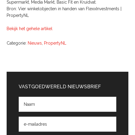
Supermarkt, Media Markt, Basic Fit en Kruidvat.
Bron: Vier winkelobjecten in handen van FlexxInvestments |
PropertyNL
Bekijk het gehele artikel
Categorie:
Nieuws
,
PropertyNL
Primaire
Sidebar
VASTGOEDWERELD NIEUWSBRIEF