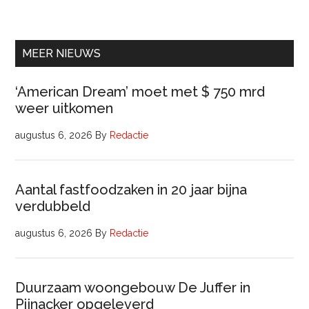
Ervaren
Beleidsadviseur
(32
uur)
MEER NIEUWS
‘American Dream’ moet met $ 750 mrd
weer uitkomen
augustus 6, 2026
By
Redactie
Aantal fastfoodzaken in 20 jaar bijna
verdubbeld
augustus 6, 2026
By
Redactie
Duurzaam woongebouw De Juffer in
Pijnacker opgeleverd