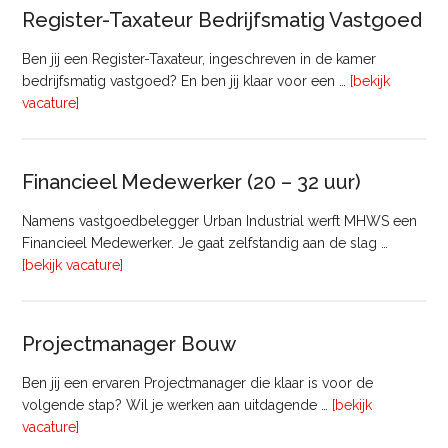
Register-Taxateur Bedrijfsmatig Vastgoed
Ben jij een Register-Taxateur, ingeschreven in de kamer
bedrijfsmatig vastgoed? En ben jij klaar voor een …
[bekijk
overRegister-
vacature]
Taxateur
Bedrijfsmatig
Vastgoed
Financieel Medewerker (20 – 32 uur)
Namens vastgoedbelegger Urban Industrial werft MHWS een
Financieel Medewerker. Je gaat zelfstandig aan de slag …
overFinancieel
[bekijk vacature]
Medewerker
(20
–
Projectmanager Bouw
32
uur)
Ben jij een ervaren Projectmanager die klaar is voor de
volgende stap? Wil je werken aan uitdagende …
[bekijk
overProjectmanager
vacature]