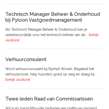
Bouw
Technisch Manager Beheer & Onderhoud
bij Pyloon Vastgoedmanagement
Als Technisch Manager Beheer & Onderhoud ben je
verantwoordelijk voor het technisch beheer van de …
[bekijk
overTechnisch
vacature]
Manager
Beheer
&
Verhuurconsulent
Onderhoud
bij
Word verhuurconsulent bij Rijnhart Wonen. Begeleid het
Pyloon
verhuurproces, help huurders goed op weg en draag bij …
Vastgoedmanagement
overVerhuurconsulent
[bekijk vacature]
Twee leden Raad van Commissarissen
Wil jij als toezichthouder bijdragen aan prettig en passend