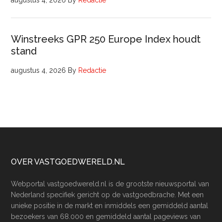
augustus 4, 2026
By
Redactie
Winstreeks GPR 250 Europe Index houdt
stand
augustus 4, 2026
By
Redactie
Footer
OVER VASTGOEDWERELD.NL
Webportal vastgoedwereld.nl is de grootste nieuwsportal van
Nederland specifiek gericht op de vastgoedbrache. Met een
unieke positie in de markt en inmiddels een gemiddeld aantal
bezoekers van 68.000 en gemiddeld aantal pageviews van