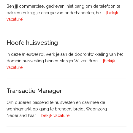
Ben jij commercieel gedreven, niet bang om de telefoon te
pakken en krijg je energie van onderhandelen, het …
[bekijk
overVastgoedadviseur
vacature]
–
Commercieel
Vastgoed
Hoofd huisvesting
In deze (nieuwe) rol werk je aan de doorontwikkeling van het
domein huisvesting binnen MorgenWijzer. Bron: …
[bekijk
overHoofd
vacature]
huisvesting
Transactie Manager
Om ouderen passend te huisvesten en daarmee de
woningmarkt op gang te brengen, breidt Woonzorg
overTransactie
Nederland haar …
[bekijk vacature]
Manager