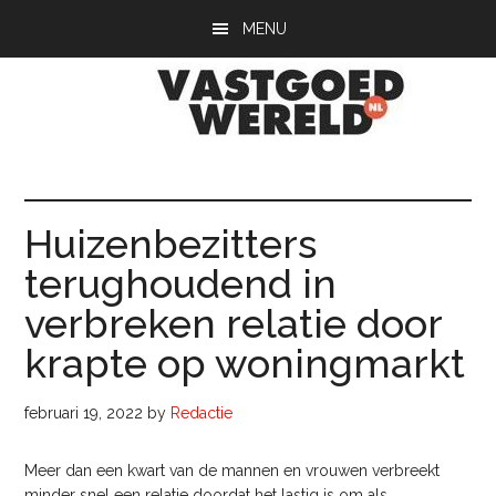
Door
Spring
Spring
MENU
naar
naar
naar
de
de
de
hoofd
eerste
voettekst
inhoud
sidebar
Vastgoedwerel
vastgoedwereld.nl
Huizenbezitters
terughoudend in
verbreken relatie door
krapte op woningmarkt
februari 19, 2022
by
Redactie
Meer dan een kwart van de mannen en vrouwen verbreekt
minder snel een relatie doordat het lastig is om als