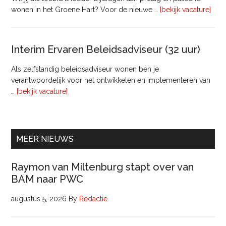
ove
wonen in het Groene Hart? Voor de nieuwe …
[bekijk vacature]
lede
Raa
van
Interim Ervaren Beleidsadviseur (32 uur)
Comm
Als zelfstandig beleidsadviseur wonen ben je
verantwoordelijk voor het ontwikkelen en implementeren van
overInterim
…
[bekijk vacature]
Ervaren
Beleidsadviseur
(32
uur)
MEER NIEUWS
Raymon van Miltenburg stapt over van
BAM naar PWC
augustus 5, 2026
By
Redactie