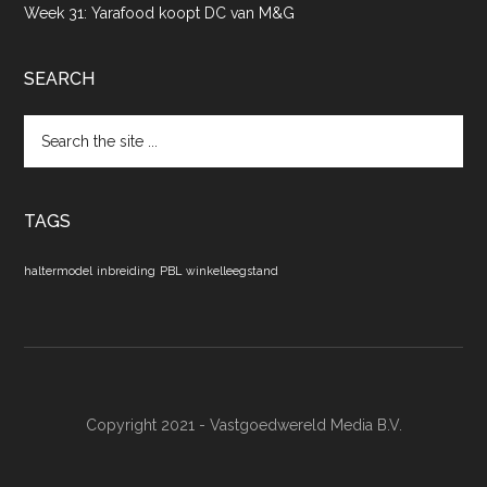
Week 31: Yarafood koopt DC van M&G
SEARCH
Search
the
site
...
TAGS
haltermodel
inbreiding
PBL
winkelleegstand
Copyright 2021 - Vastgoedwereld Media B.V.