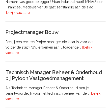
Namens vastgoedbelegger Urban Industrial werft MHWS een
Financieel Medewerker. Je gaat zelfstandig aan de slag …
overFinancieel
[bekijk vacature]
Medewerker
(20
–
Projectmanager Bouw
32
uur)
Ben jij een ervaren Projectmanager die klaar is voor de
volgende stap? Wil je werken aan uitdagende …
[bekijk
overProjectmanager
vacature]
Bouw
Technisch Manager Beheer & Onderhoud
bij Pyloon Vastgoedmanagement
Als Technisch Manager Beheer & Onderhoud ben je
verantwoordelijk voor het technisch beheer van de …
[bekijk
overTechnisch
vacature]
Manager
Beheer