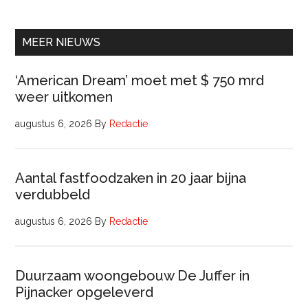
Beleidsadviseur
(32
uur)
MEER NIEUWS
‘American Dream’ moet met $ 750 mrd
weer uitkomen
augustus 6, 2026
By
Redactie
Aantal fastfoodzaken in 20 jaar bijna
verdubbeld
augustus 6, 2026
By
Redactie
Duurzaam woongebouw De Juffer in
Pijnacker opgeleverd