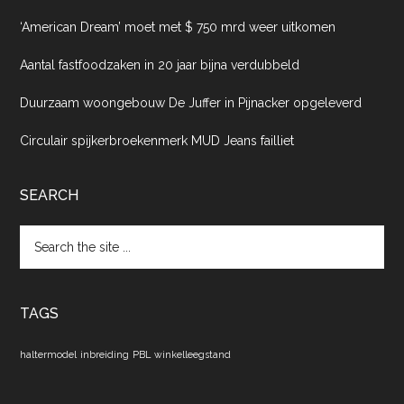
‘American Dream’ moet met $ 750 mrd weer uitkomen
Aantal fastfoodzaken in 20 jaar bijna verdubbeld
Duurzaam woongebouw De Juffer in Pijnacker opgeleverd
Circulair spijkerbroekenmerk MUD Jeans failliet
SEARCH
Search
the
site
...
TAGS
haltermodel
inbreiding
PBL
winkelleegstand