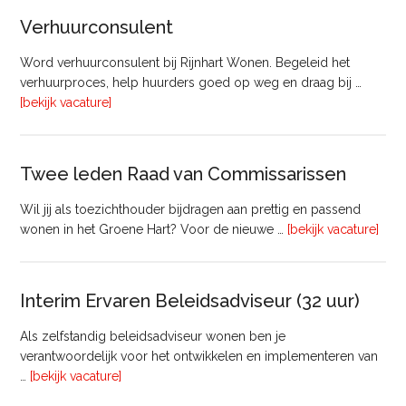
&
Verhuurconsulent
Onderhoud
bij
Word verhuurconsulent bij Rijnhart Wonen. Begeleid het
Pyloon
verhuurproces, help huurders goed op weg en draag bij …
Vastgoedmanagement
overVerhuurconsulent
[bekijk vacature]
Twee leden Raad van Commissarissen
Wil jij als toezichthouder bijdragen aan prettig en passend
ove
wonen in het Groene Hart? Voor de nieuwe …
[bekijk vacature]
lede
Raa
van
Interim Ervaren Beleidsadviseur (32 uur)
Comm
Als zelfstandig beleidsadviseur wonen ben je
verantwoordelijk voor het ontwikkelen en implementeren van
overInterim
…
[bekijk vacature]
Ervaren