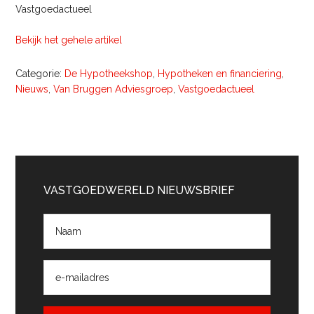
Vastgoedactueel
Bekijk het gehele artikel
Categorie:
De Hypotheekshop
,
Hypotheken en financiering
,
Nieuws
,
Van Bruggen Adviesgroep
,
Vastgoedactueel
Primaire
Sidebar
VASTGOEDWERELD NIEUWSBRIEF