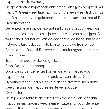
hypotheekrente verhoogd.
De gemiddelde hypotheekrente steeg van 1,58% op 4 februari
naar 1,74% een week later. Zo’n stijging in een week tijd is sinds
2008 niet meer voorgekomen, aldus deze adviseur, meldt De
Hypotheekshop.
De rentetarieven op de kapitaalmarkt, zoals bijvoorbeeld de
rente op staatsobligaties, zijn de laatste tijd aan het stijgen. Dat
wordt door het herstel van de economie, de hoge inflatie en
het vooruitzicht dat centrale banken zoals de ECB en de
Amerikaanse Federal Reserve hun stimuleringsmaatregelen
gaan afbouwen.
Tekst loopt door onder de grafiek.
Bron: De Hypotheekshop
Door die stijgende rentes komen de winstmarges voor
hypotheekaanbieders onder druk te staan, aldus De
Hypotheekshop. Met als gevolg dat geldverstrekkers deze
week massaal de hypotheekrente verhoogden.
Oversluiten
De stijgende rente leidt ook tot een toename van het aantal
hypotheekaanvragen. Veel mensen willen nu, voor de rente
verder stijgt, hun hypotheek oversluiten met een vaste rente