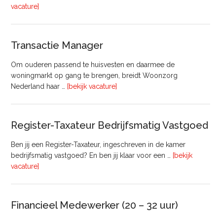
overHoofd
vacature]
huisvesting
Transactie Manager
Om ouderen passend te huisvesten en daarmee de
woningmarkt op gang te brengen, breidt Woonzorg
overTransactie
Nederland haar …
[bekijk vacature]
Manager
Register-Taxateur Bedrijfsmatig Vastgoed
Ben jij een Register-Taxateur, ingeschreven in de kamer
bedrijfsmatig vastgoed? En ben jij klaar voor een …
[bekijk
overRegister-
vacature]
Taxateur
Bedrijfsmatig
Vastgoed
Financieel Medewerker (20 – 32 uur)