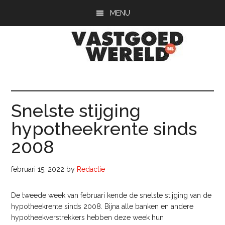
Door
Spring
Spring
MENU
naar
naar
naar
de
de
de
hoofd
eerste
voettekst
inhoud
sidebar
Vastgoedwerel
vastgoedwereld.nl
Snelste stijging
hypotheekrente sinds
2008
februari 15, 2022
by
Redactie
De tweede week van februari kende de snelste stijging van de
hypotheekrente sinds 2008. Bijna alle banken en andere
hypotheekverstrekkers hebben deze week hun