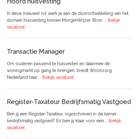
Hoofd huisvesting
In deze (nieuwe) rol werk je aan de doorontwikkeling van het
domein huisvesting binnen MorgenWijzer. Bron: …
[bekijk
overHoofd
vacature]
huisvesting
Transactie Manager
Om ouderen passend te huisvesten en daarmee de
woningmarkt op gang te brengen, breidt Woonzorg
overTransactie
Nederland haar …
[bekijk vacature]
Manager
Register-Taxateur Bedrijfsmatig Vastgoed
Ben jij een Register-Taxateur, ingeschreven in de kamer
bedrijfsmatig vastgoed? En ben jij klaar voor een …
[bekijk
overRegister-
vacature]
Taxateur