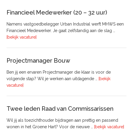
Bedrijfsmatig
Vastgoed
Financieel Medewerker (20 – 32 uur)
Namens vastgoedbelegger Urban Industrial werft MHWS een
Financieel Medewerker. Je gaat zelfstandig aan de slag …
overFinancieel
[bekijk vacature]
Medewerker
(20
–
Projectmanager Bouw
32
uur)
Ben jij een ervaren Projectmanager die klaar is voor de
volgende stap? Wil je werken aan uitdagende …
[bekijk
overProjectmanager
vacature]
Bouw
Twee leden Raad van Commissarissen
Wil jij als toezichthouder bijdragen aan prettig en passend
ove
wonen in het Groene Hart? Voor de nieuwe …
[bekijk vacature]