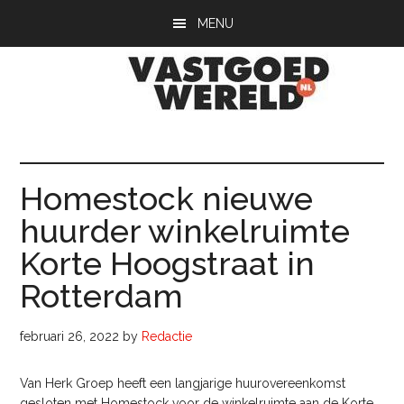
Door
Spring
Spring
MENU
naar
naar
naar
de
de
de
hoofd
eerste
voettekst
inhoud
sidebar
Vastgoedwerel
vastgoedwereld.nl
Homestock nieuwe
huurder winkelruimte
Korte Hoogstraat in
Rotterdam
februari 26, 2022
by
Redactie
Van Herk Groep heeft een langjarige huurovereenkomst
gesloten met Homestock voor de winkelruimte aan de Korte