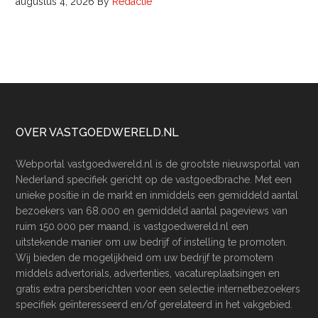
augustus 4, 2026
By
Redactie
Footer
OVER VASTGOEDWERELD.NL
Webportal vastgoedwereld.nl is de grootste nieuwsportal van
Nederland specifiek gericht op de vastgoedbrache. Met een
unieke positie in de markt en inmiddels een gemiddeld aantal
bezoekers van 68.000 en gemiddeld aantal pageviews van
ruim 150.000 per maand, is vastgoedwereld.nl een
uitstekende manier om uw bedrijf of instelling te promoten.
Wij bieden de mogelijkheid om uw bedrijf te promotem
middels advertorials, advertenties, vacatureplaatsingen en
gratis extra persberichten voor een selectie internetbezoekers
specifiek geïnteresseerd en/of gerelateerd in het vakgebied.