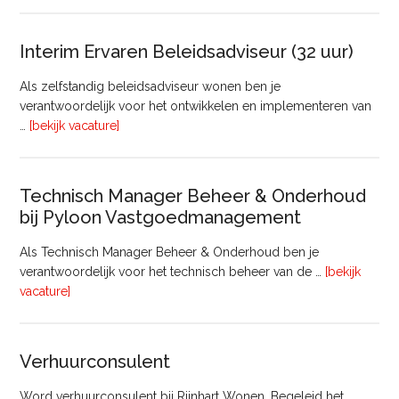
lede
Raa
van
Interim Ervaren Beleidsadviseur (32 uur)
Comm
Als zelfstandig beleidsadviseur wonen ben je
verantwoordelijk voor het ontwikkelen en implementeren van
overInterim
…
[bekijk vacature]
Ervaren
Beleidsadviseur
(32
Technisch Manager Beheer & Onderhoud
uur)
bij Pyloon Vastgoedmanagement
Als Technisch Manager Beheer & Onderhoud ben je
verantwoordelijk voor het technisch beheer van de …
[bekijk
overTechnisch
vacature]
Manager
Beheer
&
Verhuurconsulent
Onderhoud
bij
Word verhuurconsulent bij Rijnhart Wonen. Begeleid het