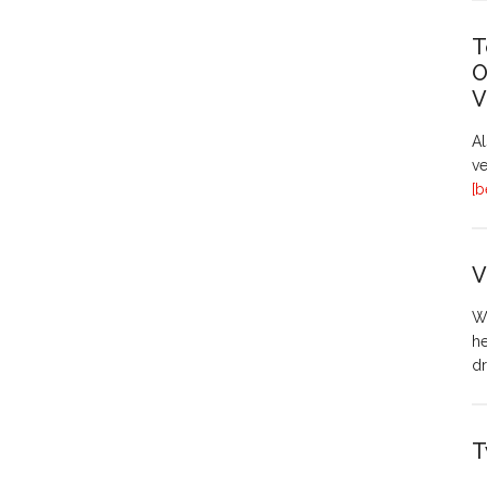
T
O
V
A
ve
[b
V
Wo
h
dr
T