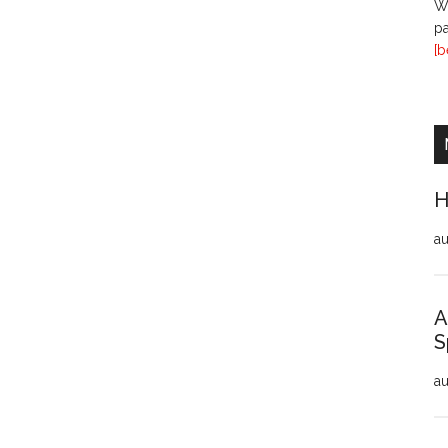
Wi
pa
[b
H
au
A
S
au