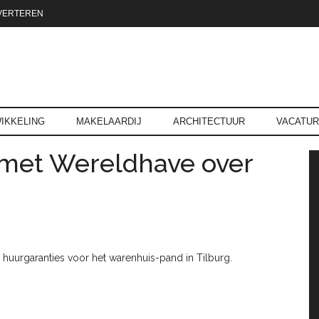
VERTEREN
reld.nl
IKKELING
MAKELAARDIJ
ARCHITECTUUR
VACATU
 met Wereldhave over
P
huurgaranties voor het warenhuis-pand in Tilburg.