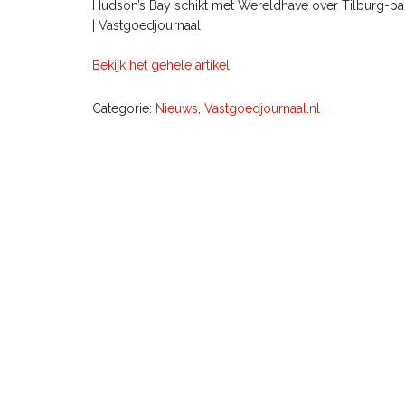
Hudson’s Bay schikt met Wereldhave over Tilburg-p
| Vastgoedjournaal
Bekijk het gehele artikel
Categorie:
Nieuws
,
Vastgoedjournaal.nl