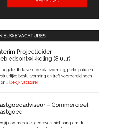
NIEUWE VACATURES
nterim Projectleider
ebiedsontwikkeling (8 uur)
 begeleidt de verdere planvorming, participatie en
stuurlijke besluitvorming en treft voorbereidingen
overInterim
oor …
[bekijk vacature]
Projectleider
Gebiedsontwikkeling
(8
astgoedadviseur – Commercieel
uur)
astgoed
n jij commercieel gedreven, niet bang om de