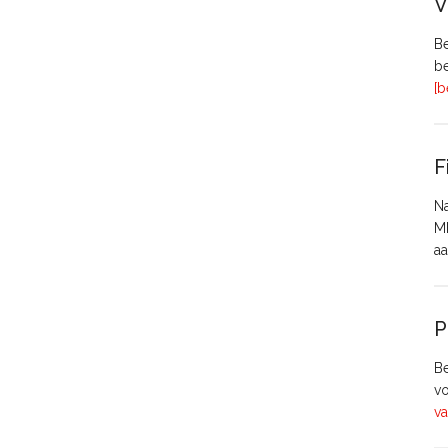
V
Be
be
[b
F
Na
MH
aa
P
Be
vo
va