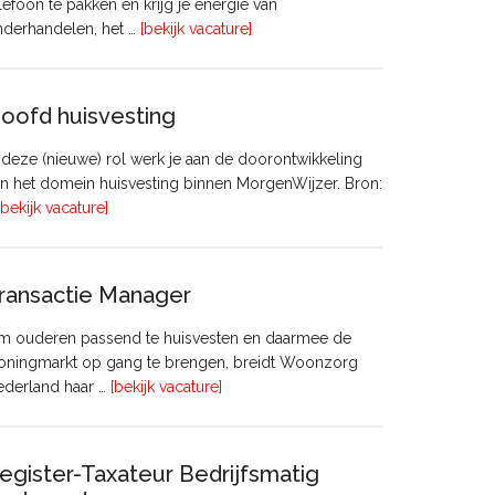
lefoon te pakken en krijg je energie van
overVastgoedadviseur
nderhandelen, het …
[bekijk vacature]
–
Commercieel
Vastgoed
oofd huisvesting
 deze (nieuwe) rol werk je aan de doorontwikkeling
n het domein huisvesting binnen MorgenWijzer. Bron:
overHoofd
[bekijk vacature]
huisvesting
ransactie Manager
m ouderen passend te huisvesten en daarmee de
oningmarkt op gang te brengen, breidt Woonzorg
overTransactie
ederland haar …
[bekijk vacature]
Manager
egister-Taxateur Bedrijfsmatig