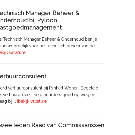
echnisch Manager Beheer &
nderhoud bij Pyloon
astgoedmanagement
ls Technisch Manager Beheer & Onderhoud ben je
rantwoordelijk voor het technisch beheer van de …
overTechnisch
ekijk vacature]
Manager
Beheer
&
erhuurconsulent
Onderhoud
bij
rd verhuurconsulent bij Rijnhart Wonen. Begeleid
Pyloon
et verhuurproces, help huurders goed op weg en
Vastgoedmanagement
overVerhuurconsulent
aag bij …
[bekijk vacature]
wee leden Raad van Commissarissen