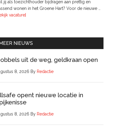
l jij als toezichthouder bijdragen aan prettig en
ssend wonen in het Groene Hart? Voor de nieuwe …
overTwee
ekijk vacature]
leden
Raad
van
Commissarissen
MEER NIEUWS
obbels uit de weg, geldkraan open
gustus 8, 2026
By
Redactie
llsafe opent nieuwe locatie in
pijkenisse
gustus 8, 2026
By
Redactie