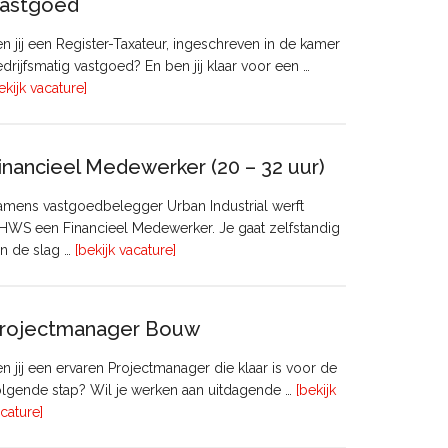
astgoed
n jij een Register-Taxateur, ingeschreven in de kamer
drijfsmatig vastgoed? En ben jij klaar voor een …
overRegister-
ekijk vacature]
Taxateur
Bedrijfsmatig
Vastgoed
inancieel Medewerker (20 – 32 uur)
mens vastgoedbelegger Urban Industrial werft
WS een Financieel Medewerker. Je gaat zelfstandig
overFinancieel
n de slag …
[bekijk vacature]
Medewerker
(20
–
rojectmanager Bouw
32
uur)
n jij een ervaren Projectmanager die klaar is voor de
lgende stap? Wil je werken aan uitdagende …
[bekijk
overProjectmanager
cature]
Bouw