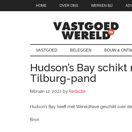
Door
Skip
Spring
Spring
HOME
OVER ONS
WERKEN BIJ
AD
naar
to
naar
naar
de
secondary
de
de
hoofd
menu
eerste
voettekst
inhoud
sidebar
Vastgoedwe
vastgoedwereld.nl
VASTGOED
BELEGGEN
BOUW & ONTW
Hudson’s Bay schikt
Tilburg-pand
februari 12, 2022
by
Redactie
Hudson’s Bay heeft met Wereldhave geschikt over de 
Bron: