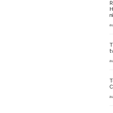
R
H
n
au
T
t
au
T
C
au