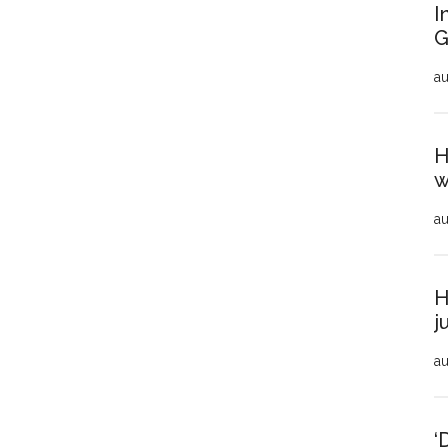
I
G
au
H
w
au
H
j
au
‘