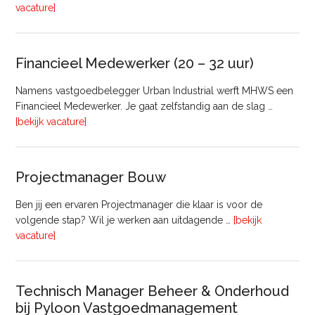
overRegister-
vacature]
Taxateur
Bedrijfsmatig
Vastgoed
Financieel Medewerker (20 – 32 uur)
Namens vastgoedbelegger Urban Industrial werft MHWS een
Financieel Medewerker. Je gaat zelfstandig aan de slag …
overFinancieel
[bekijk vacature]
Medewerker
(20
–
Projectmanager Bouw
32
uur)
Ben jij een ervaren Projectmanager die klaar is voor de
volgende stap? Wil je werken aan uitdagende …
[bekijk
overProjectmanager
vacature]
Bouw
Technisch Manager Beheer & Onderhoud
bij Pyloon Vastgoedmanagement