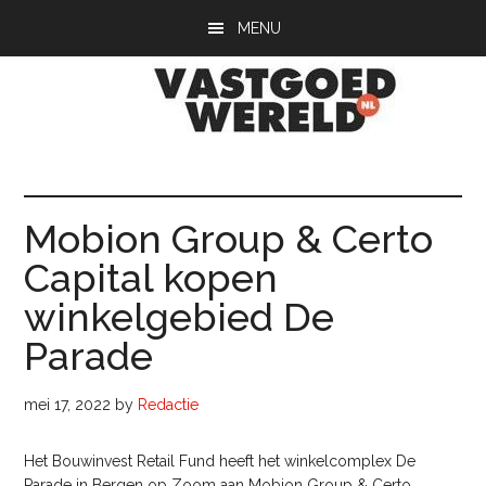
Door
Spring
Spring
MENU
naar
naar
naar
de
de
de
hoofd
eerste
voettekst
inhoud
sidebar
Vastgoedwerel
vastgoedwereld.nl
Mobion Group & Certo
Capital kopen
winkelgebied De
Parade
mei 17, 2022
by
Redactie
Het Bouwinvest Retail Fund heeft het winkelcomplex De
Parade in Bergen op Zoom aan Mobion Group & Certo