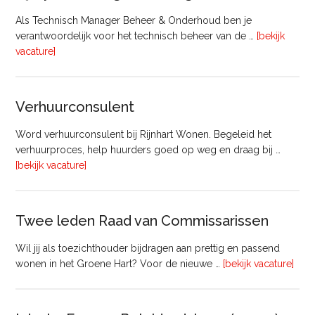
Als Technisch Manager Beheer & Onderhoud ben je
verantwoordelijk voor het technisch beheer van de …
[bekijk
overTechnisch
vacature]
Manager
Beheer
&
Verhuurconsulent
Onderhoud
bij
Word verhuurconsulent bij Rijnhart Wonen. Begeleid het
Pyloon
verhuurproces, help huurders goed op weg en draag bij …
Vastgoedmanagement
overVerhuurconsulent
[bekijk vacature]
Twee leden Raad van Commissarissen
Wil jij als toezichthouder bijdragen aan prettig en passend
ove
wonen in het Groene Hart? Voor de nieuwe …
[bekijk vacature]
lede
Raa
van