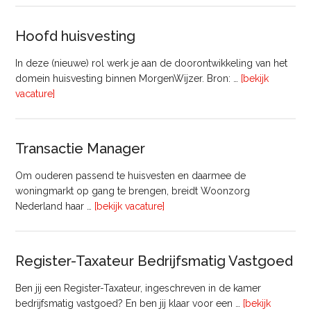
Commercieel
Vastgoed
Hoofd huisvesting
In deze (nieuwe) rol werk je aan de doorontwikkeling van het
domein huisvesting binnen MorgenWijzer. Bron: …
[bekijk
overHoofd
vacature]
huisvesting
Transactie Manager
Om ouderen passend te huisvesten en daarmee de
woningmarkt op gang te brengen, breidt Woonzorg
overTransactie
Nederland haar …
[bekijk vacature]
Manager
Register-Taxateur Bedrijfsmatig Vastgoed
Ben jij een Register-Taxateur, ingeschreven in de kamer
bedrijfsmatig vastgoed? En ben jij klaar voor een …
[bekijk