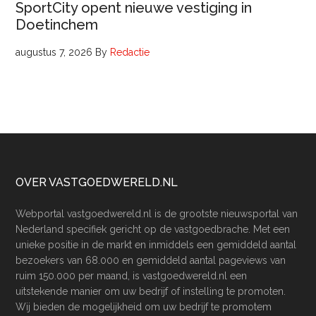
SportCity opent nieuwe vestiging in
Doetinchem
augustus 7, 2026
By
Redactie
Footer
OVER VASTGOEDWERELD.NL
Webportal vastgoedwereld.nl is de grootste nieuwsportal van
Nederland specifiek gericht op de vastgoedbrache. Met een
unieke positie in de markt en inmiddels een gemiddeld aantal
bezoekers van 68.000 en gemiddeld aantal pageviews van
ruim 150.000 per maand, is vastgoedwereld.nl een
uitstekende manier om uw bedrijf of instelling te promoten.
Wij bieden de mogelijkheid om uw bedrijf te promotem