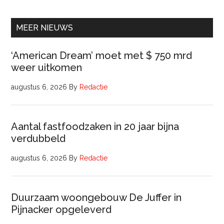
Beleidsadviseur
(32
uur)
MEER NIEUWS
‘American Dream’ moet met $ 750 mrd
weer uitkomen
augustus 6, 2026
By
Redactie
Aantal fastfoodzaken in 20 jaar bijna
verdubbeld
augustus 6, 2026
By
Redactie
Duurzaam woongebouw De Juffer in
Pijnacker opgeleverd