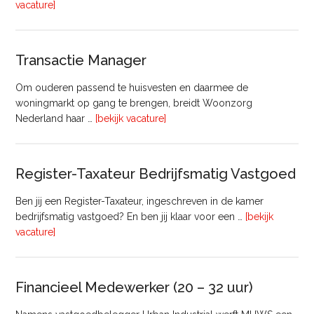
overHoofd
vacature]
huisvesting
Transactie Manager
Om ouderen passend te huisvesten en daarmee de
woningmarkt op gang te brengen, breidt Woonzorg
overTransactie
Nederland haar …
[bekijk vacature]
Manager
Register-Taxateur Bedrijfsmatig Vastgoed
Ben jij een Register-Taxateur, ingeschreven in de kamer
bedrijfsmatig vastgoed? En ben jij klaar voor een …
[bekijk
overRegister-
vacature]
Taxateur
Bedrijfsmatig
Vastgoed
Financieel Medewerker (20 – 32 uur)