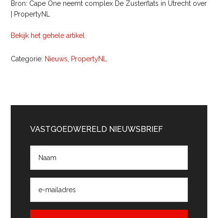
Bron: Cape One neemt complex De Zusterflats in Utrecht over
| PropertyNL
Bekijk het gehele artikel
Categorie:
Nieuws
,
PropertyNL
Primaire
Sidebar
VASTGOEDWERELD NIEUWSBRIEF