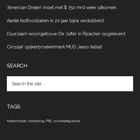
‘American Dream’ moet met $ 750 mrd weer uitkomen
Aantal fastfoodzaken in 20 jaar bijna verdubbeld
Duurzaam woongebouw De Juffer in Pijnacker opgeleverd
Circulair spijkerbroekenmerk MUD Jeans failliet
SEARCH
Search
the
site
...
TAGS
haltermodel
inbreiding
PBL
winkelleegstand