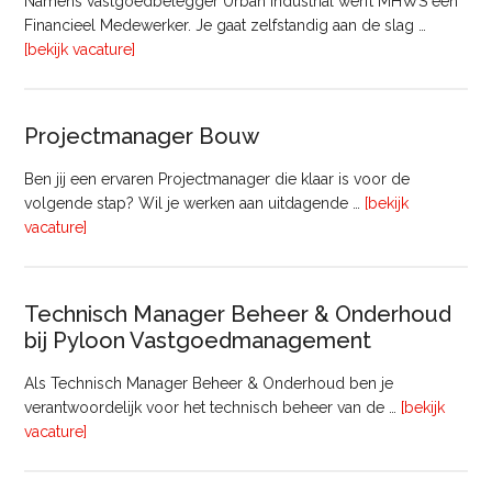
Namens vastgoedbelegger Urban Industrial werft MHWS een
Financieel Medewerker. Je gaat zelfstandig aan de slag …
overFinancieel
[bekijk vacature]
Medewerker
(20
–
Projectmanager Bouw
32
uur)
Ben jij een ervaren Projectmanager die klaar is voor de
volgende stap? Wil je werken aan uitdagende …
[bekijk
overProjectmanager
vacature]
Bouw
Technisch Manager Beheer & Onderhoud
bij Pyloon Vastgoedmanagement
Als Technisch Manager Beheer & Onderhoud ben je
verantwoordelijk voor het technisch beheer van de …
[bekijk
overTechnisch
vacature]
Manager
Beheer