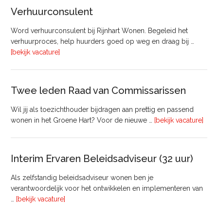
&
Verhuurconsulent
Onderhoud
bij
Word verhuurconsulent bij Rijnhart Wonen. Begeleid het
Pyloon
verhuurproces, help huurders goed op weg en draag bij …
Vastgoedmanagement
overVerhuurconsulent
[bekijk vacature]
Twee leden Raad van Commissarissen
Wil jij als toezichthouder bijdragen aan prettig en passend
ove
wonen in het Groene Hart? Voor de nieuwe …
[bekijk vacature]
lede
Raa
van
Interim Ervaren Beleidsadviseur (32 uur)
Comm
Als zelfstandig beleidsadviseur wonen ben je
verantwoordelijk voor het ontwikkelen en implementeren van
overInterim
…
[bekijk vacature]
Ervaren