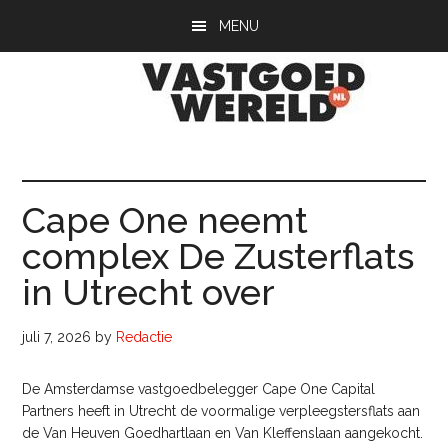
Door
Spring
Spring
MENU
naar
naar
naar
de
de
de
hoofd
eerste
voettekst
inhoud
sidebar
Vastgoedwerel
vastgoedwereld.nl
Cape One neemt
complex De Zusterflats
in Utrecht over
juli 7, 2026
by
Redactie
De Amsterdamse vastgoedbelegger Cape One Capital
Partners heeft in Utrecht de voormalige verpleegstersflats aan
de Van Heuven Goedhartlaan en Van Kleffenslaan aangekocht.