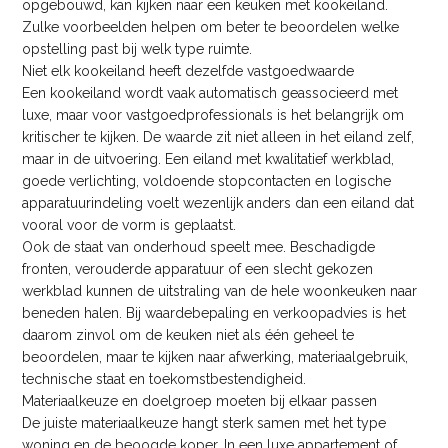
opgebouwd, kan kijken naar een keuken met kookeiland.
Zulke voorbeelden helpen om beter te beoordelen welke
opstelling past bij welk type ruimte.
Niet elk kookeiland heeft dezelfde vastgoedwaarde
Een kookeiland wordt vaak automatisch geassocieerd met
luxe, maar voor vastgoedprofessionals is het belangrijk om
kritischer te kijken. De waarde zit niet alleen in het eiland zelf,
maar in de uitvoering. Een eiland met kwalitatief werkblad,
goede verlichting, voldoende stopcontacten en logische
apparatuurindeling voelt wezenlijk anders dan een eiland dat
vooral voor de vorm is geplaatst.
Ook de staat van onderhoud speelt mee. Beschadigde
fronten, verouderde apparatuur of een slecht gekozen
werkblad kunnen de uitstraling van de hele woonkeuken naar
beneden halen. Bij waardebepaling en verkoopadvies is het
daarom zinvol om de keuken niet als één geheel te
beoordelen, maar te kijken naar afwerking, materiaalgebruik,
technische staat en toekomstbestendigheid.
Materiaalkeuze en doelgroep moeten bij elkaar passen
De juiste materiaalkeuze hangt sterk samen met het type
woning en de beoogde koper. In een luxe appartement of