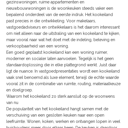
gezinswoningen, ruime appartementen en
nieuwbouwwoningen is de woonkeuken steeds vaker een
bepalend onderdeel van de eerste indruk. Het kookeiland
past precies in die ontwikkeling. Voor makelaars,
vastgoedadviseurs en ontwikkelaars is het daarom interessant
om niet alleen naar de uitstraling van een kookeiland te kijken,
maar vooral naar wat het doet met de indeling, beleving en
verkoopbaarheid van een woning.
Een goed geplaatst kookeiland kan een woning ruimer,
moderner en socialer laten aanvoelen. Tegelijk is het geen
standaardoplossing die in elke plattegrond werkt. Juist daar
ligt de nuance. In vastgoedpresentaties wordt een kookeiland
vaak snel benoemd als luxe element, terwijl de echte waarde
vooral zit in de combinatie van ruimte, routing, materiaalkeuze
en doelgroep.
Waarom het kookeiland zo sterk aansluit op de woonwens
van nu
De populariteit van het kookeiland hangt samen met de
verschuiving van een gesloten keuken naar een open
leefruimte. Wonen, koken, werken en ontvangen lopen in veel
huishoudens meer door elkaar heen. De keuken is daardoor