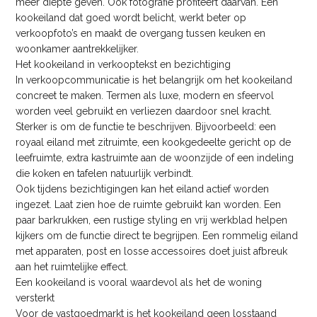
meer diepte geven. Ook fotografie profiteert daarvan. Een
kookeiland dat goed wordt belicht, werkt beter op
verkoopfoto’s en maakt de overgang tussen keuken en
woonkamer aantrekkelijker.
Het kookeiland in verkooptekst en bezichtiging
In verkoopcommunicatie is het belangrijk om het kookeiland
concreet te maken. Termen als luxe, modern en sfeervol
worden veel gebruikt en verliezen daardoor snel kracht.
Sterker is om de functie te beschrijven. Bijvoorbeeld: een
royaal eiland met zitruimte, een kookgedeelte gericht op de
leefruimte, extra kastruimte aan de woonzijde of een indeling
die koken en tafelen natuurlijk verbindt.
Ook tijdens bezichtigingen kan het eiland actief worden
ingezet. Laat zien hoe de ruimte gebruikt kan worden. Een
paar barkrukken, een rustige styling en vrij werkblad helpen
kijkers om de functie direct te begrijpen. Een rommelig eiland
met apparaten, post en losse accessoires doet juist afbreuk
aan het ruimtelijke effect.
Een kookeiland is vooral waardevol als het de woning
versterkt
Voor de vastgoedmarkt is het kookeiland geen losstaand