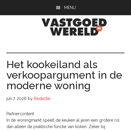
Door
Spring
Spring
MENU
naar
naar
naar
de
de
de
hoofd
eerste
voettekst
inhoud
sidebar
Vastgoedwerel
vastgoedwereld.nl
Het kookeiland als
verkoopargument in de
moderne woning
juli 7, 2026
by
Redactie
Partnercontent
In de woningmarkt speelt de keuken al jaren een grotere rol
dan alleen de praktische functie van koken. Zeker bij