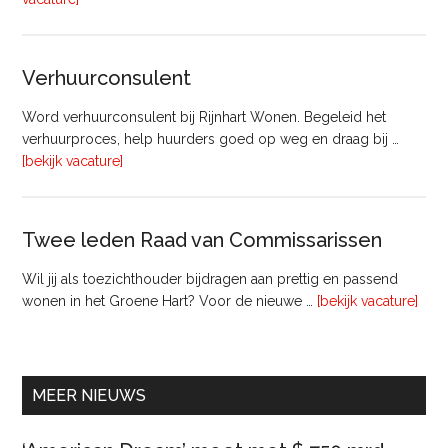
Manager
Beheer
&
Verhuurconsulent
Onderhoud
bij
Word verhuurconsulent bij Rijnhart Wonen. Begeleid het
Pyloon
verhuurproces, help huurders goed op weg en draag bij …
Vastgoedmanagement
overVerhuurconsulent
[bekijk vacature]
Twee leden Raad van Commissarissen
Wil jij als toezichthouder bijdragen aan prettig en passend
ove
wonen in het Groene Hart? Voor de nieuwe …
[bekijk vacature]
lede
Raa
van
Comm
MEER NIEUWS