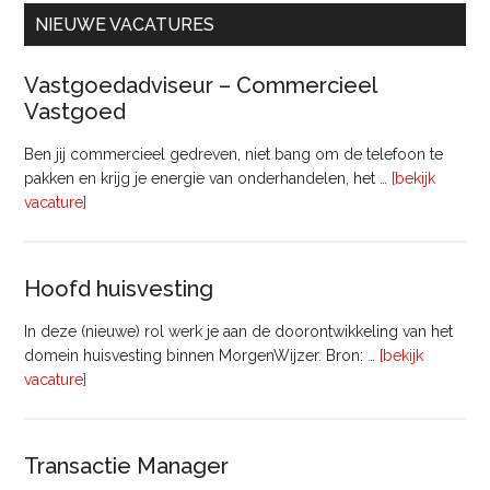
NIEUWE VACATURES
Vastgoedadviseur – Commercieel
Vastgoed
Ben jij commercieel gedreven, niet bang om de telefoon te
pakken en krijg je energie van onderhandelen, het …
[bekijk
overVastgoedadviseur
vacature]
–
Commercieel
Vastgoed
Hoofd huisvesting
In deze (nieuwe) rol werk je aan de doorontwikkeling van het
domein huisvesting binnen MorgenWijzer. Bron: …
[bekijk
overHoofd
vacature]
huisvesting
Transactie Manager