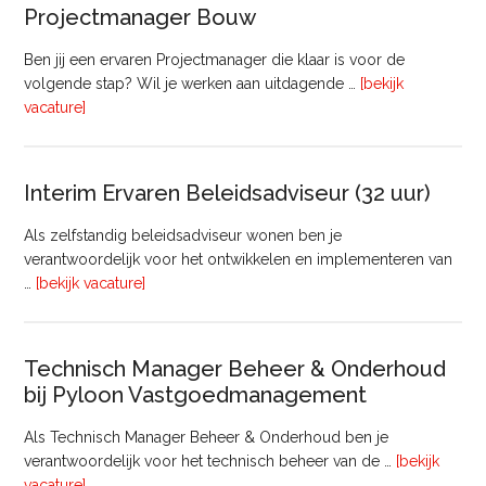
–
Projectmanager Bouw
32
uur)
Ben jij een ervaren Projectmanager die klaar is voor de
volgende stap? Wil je werken aan uitdagende …
[bekijk
overProjectmanager
vacature]
Bouw
Interim Ervaren Beleidsadviseur (32 uur)
Als zelfstandig beleidsadviseur wonen ben je
verantwoordelijk voor het ontwikkelen en implementeren van
overInterim
…
[bekijk vacature]
Ervaren
Beleidsadviseur
(32
Technisch Manager Beheer & Onderhoud
uur)
bij Pyloon Vastgoedmanagement
Als Technisch Manager Beheer & Onderhoud ben je
verantwoordelijk voor het technisch beheer van de …
[bekijk
overTechnisch
vacature]