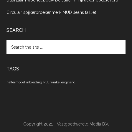
Duurzaam woongebouw De Juffer in Pijnacker opgeleverd
Circulair spijkerbroekenmerk MUD Jeans failliet
SEARCH
Search
the
site
...
TAGS
haltermodel
inbreiding
PBL
winkelleegstand
Copyright 2021 - Vastgoedwereld Media B.V.