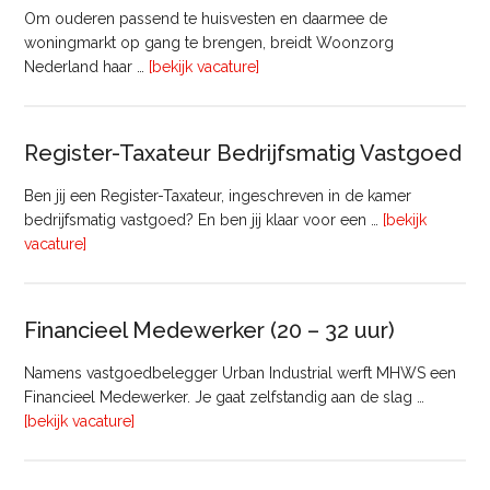
Om ouderen passend te huisvesten en daarmee de
woningmarkt op gang te brengen, breidt Woonzorg
overTransactie
Nederland haar …
[bekijk vacature]
Manager
Register-Taxateur Bedrijfsmatig Vastgoed
Ben jij een Register-Taxateur, ingeschreven in de kamer
bedrijfsmatig vastgoed? En ben jij klaar voor een …
[bekijk
overRegister-
vacature]
Taxateur
Bedrijfsmatig
Vastgoed
Financieel Medewerker (20 – 32 uur)
Namens vastgoedbelegger Urban Industrial werft MHWS een
Financieel Medewerker. Je gaat zelfstandig aan de slag …
overFinancieel
[bekijk vacature]
Medewerker
(20